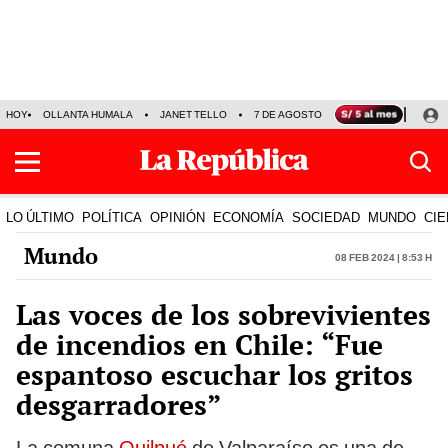
HOY
OLLANTA HUMALA
JANET TELLO
7 DE AGOSTO
TINKA RESULTADOS
LO ÚLTIMO
POLÍTICA
OPINIÓN
ECONOMÍA
SOCIEDAD
MUNDO
CIE
Mundo
08 Feb 2024 | 8:53 h
Las voces de los sobrevivientes
de incendios en Chile: “Fue
espantoso escuchar los gritos
desgarradores”