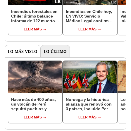
Incendios forestales en
Incendios en Chile hoy,
Incen
Chile: último balance
EN VIVO: Servicio
Valpa
informa de 122 muertos
Médico Legal confirma
inici
por devastadores
131 personas fallecidas
en c
LEER MÁS
LEER MÁS
siniestros
debido a los incendios
ciuda
forestales
LO MÁS VISTO
LO ÚLTIMO
Hace más de 400 años,
Noruega y la histórica
Los 
un volcán de Perú
alianza que renovó con
adora
sepultó pueblos y
3 países, incluido Perú,
por c
provocó uno de los
para frenar la
comp
LEER MÁS
LEER MÁS
veranos más fríos de la
deforestación de la
lo co
historia: sigue bajo
Amazonía al 2030
símb
monitoreo