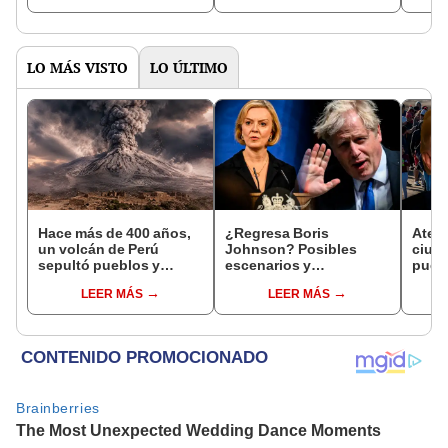
LO MÁS VISTO
LO ÚLTIMO
Hace más de 400 años,
¿Regresa Boris
Atenc
un volcán de Perú
Johnson? Posibles
ciud
sepultó pueblos y
escenarios y
puede
provocó uno de los
reemplazantes tras la
pero 
LEER MÁS
LEER MÁS
veranos más fríos de la
renuncia de Liz Truss
cond
historia: sigue bajo
monitoreo