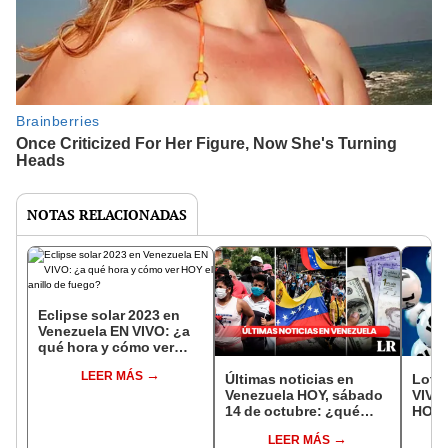
NOTAS RELACIONADAS
Eclipse solar 2023 en
Venezuela EN VIVO: ¿a
qué hora y cómo ver
HOY el anillo de fuego?
LEER MÁS
Últimas noticias en
Lote
Venezuela HOY, sábado
VIVO:
14 de octubre: ¿qué
HOY,
pasa en el país liderado
octu
LEER MÁS
por Maduro?