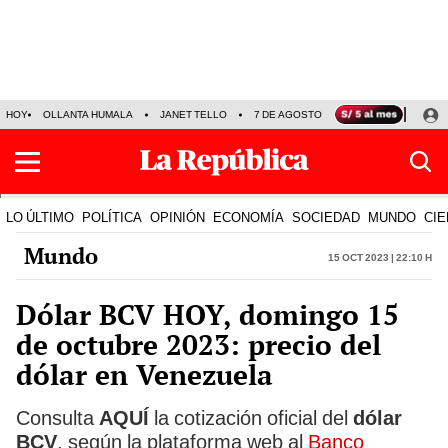
HOY
OLLANTA HUMALA
JANET TELLO
7 DE AGOSTO
TINKA RESULTADOS
LO ÚLTIMO
POLÍTICA
OPINIÓN
ECONOMÍA
SOCIEDAD
MUNDO
CIE
Mundo
15 Oct 2023 | 22:10 h
Dólar BCV HOY, domingo 15
de octubre 2023: precio del
dólar en Venezuela
Consulta
AQUÍ
la cotización oficial del
dólar
BCV
, según la plataforma web al
Banco