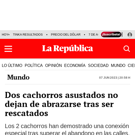
HOY
TINKA RESULTADOS
PRECIO DEL DÓLAR
7 DE AGOSTO
OLLANTA H
LO ÚLTIMO
POLÍTICA
OPINIÓN
ECONOMÍA
SOCIEDAD
MUNDO
CIE
Mundo
07 Jun 2023 | 20:58 h
Dos cachorros asustados no
dejan de abrazarse tras ser
rescatados
Los 2 cachorros han demostrado una conexión
especial tras superar el abandono en las calles.