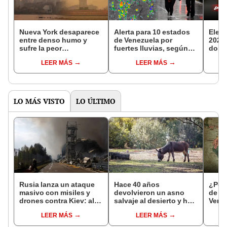
Nueva York desaparece
Alerta para 10 estados
Elec
entre denso humo y
de Venezuela por
2023
sufre la peor
fuertes lluvias, según
domi
contaminación
Inameh
Corr
LEER MÁS
LEER MÁS
atmosférica del mundo
LO MÁS VISTO
LO ÚLTIMO
Rusia lanza un ataque
Hace 40 años
¿Por 
masivo con misiles y
devolvieron un asno
de C
drones contra Kiev: al
salvaje al desierto y hoy
Venez
menos 21 muertos y
está ayudando a
idént
LEER MÁS
LEER MÁS
más de 50 heridos
reforestar el ecosistema
de forma natural