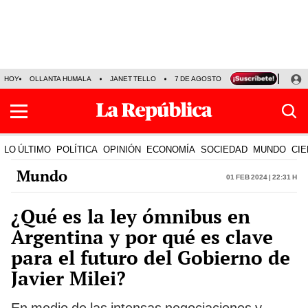
HOY
OLLANTA HUMALA
JANET TELLO
7 DE AGOSTO
TINKA RESULTADOS
LO ÚLTIMO
POLÍTICA
OPINIÓN
ECONOMÍA
SOCIEDAD
MUNDO
CIE
Mundo
01 Feb 2024 | 22:31 h
¿Qué es la ley ómnibus en
Argentina y por qué es clave
para el futuro del Gobierno de
Javier Milei?