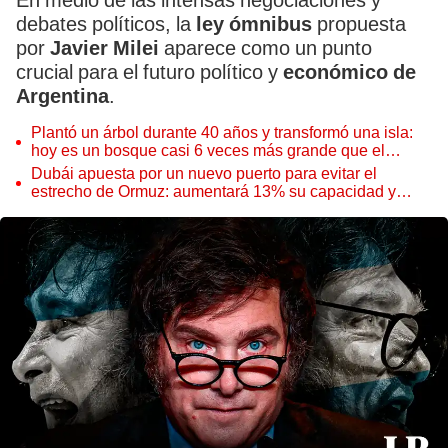
En medio de las intensas negociaciones y
debates políticos, la
ley ómnibus
propuesta
por
Javier Milei
aparece como un punto
crucial para el futuro político y
económico de
Argentina
.
Plantó un árbol durante 40 años y transformó una isla:
hoy es un bosque casi 6 veces más grande que el
Parque de las Leyendas
Dubái apuesta por un nuevo puerto para evitar el
estrecho de Ormuz: aumentará 13% su capacidad y
reforzará el comercio mundial