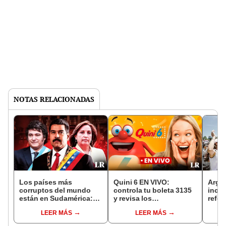
NOTAS RELACIONADAS
Los países más
Quini 6 EN VIVO:
Argen
corruptos del mundo
controla tu boleta 3135
incon
están en Sudamérica:
y revisa los
refor
¿qué puesto ocupan
RESULTADOS de HOY,
Javie
LEER MÁS
LEER MÁS
Perú y Argentina?
31 de enero