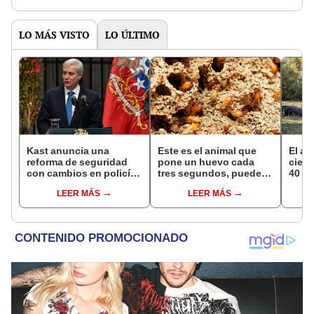
LO MÁS VISTO
LO ÚLTIMO
Kast anuncia una
Este es el animal que
El al
reforma de seguridad
pone un huevo cada
cienc
con cambios en policías
tres segundos, puede
40 añ
y sistema penitenciario
vivir hasta 50 años y
natur
LEER MÁS
LEER MÁS
de Chile
habita en casi todo el
reint
planeta, excepto en la
asno 
Antártida
convi
en un
vida