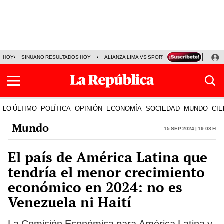
HOY
SINUANO RESULTADOS HOY
ALIANZA LIMA VS SPORT BOYS
JORGE MES
LO ÚLTIMO
POLÍTICA
OPINIÓN
ECONOMÍA
SOCIEDAD
MUNDO
CIE
Mundo
15 Sep 2024 | 19:08 h
El país de América Latina que
tendría el menor crecimiento
económico en 2024: no es
Venezuela ni Haití