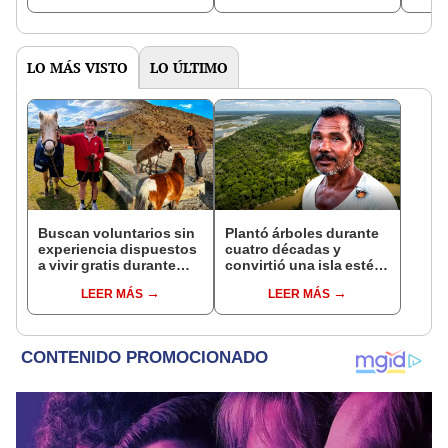
tricontinental
del c
LO MÁS VISTO
LO ÚLTIMO
Buscan voluntarios sin
Plantó árboles durante
experiencia dispuestos
cuatro décadas y
a vivir gratis durante
convirtió una isla estéril
una semana: para
en un inmenso bosque:
LEER MÁS
LEER MÁS
cuidar caballos, burros
hoy supera casi seis
y otros animales
veces al Parque de las
rescatados en un
Leyendas.
refugio por 2 horas