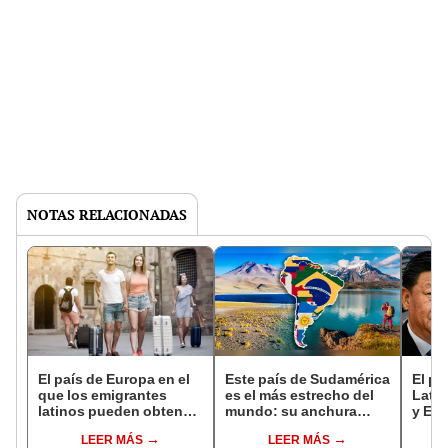
NOTAS RELACIONADAS
El país de Europa en el
Este país de Sudamérica
El pa
que los emigrantes
es el más estrecho del
Latin
latinos pueden obtener
mundo: su anchura
y Es
la ciudadanía fácil y
promedio es de 180 km y
pelea
LEER MÁS
LEER MÁS
residir sin límites
es una nación
la m