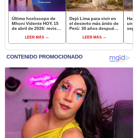
Último horóscopo de
Dejó Lima para vivir en
Hace
Mhoni Vidente HOY, 15
el desierto más árido de
un vo
de abril de 2026: revisa
Perú: 30 años después,
sepul
las predicciones de tu
un rebaño de llamas
prov
LEER MÁS
LEER MÁS
signo y entérate si te
creó un sorprendente
veran
espera un día
ecosistema
histo
afortunado
moni