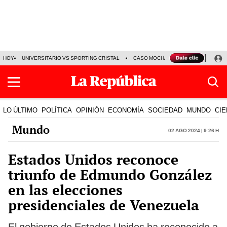
HOY
UNIVERSITARIO VS SPORTING CRISTAL
CASO MOCHASUELDOS
MIGUEL
LO ÚLTIMO
POLÍTICA
OPINIÓN
ECONOMÍA
SOCIEDAD
MUNDO
CIE
Mundo
02 Ago 2024 | 9:26 h
Estados Unidos reconoce
triunfo de Edmundo González
en las elecciones
presidenciales de Venezuela