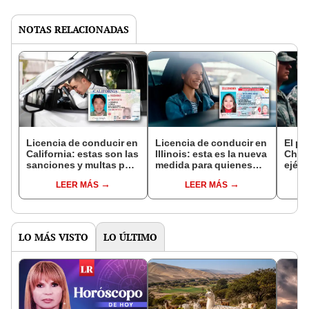
NOTAS RELACIONADAS
Licencia de conducir en
Licencia de conducir en
El pa
California: estas son las
Illinois: esta es la nueva
China
sanciones y multas por
medida para quienes
ejérc
conducir sin seguro
residen legalmente en
en to
LEER MÁS
LEER MÁS
Estados Unidos
segú
LO MÁS VISTO
LO ÚLTIMO