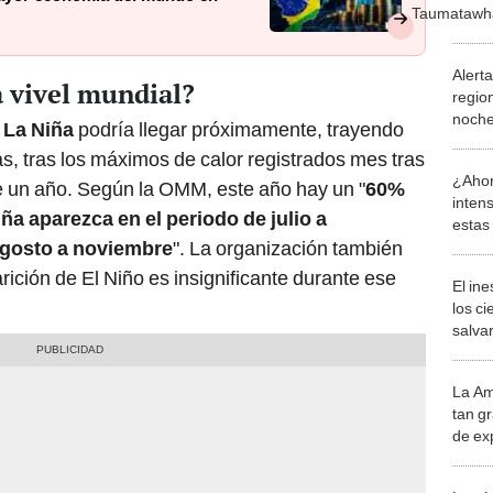
Taumatawha
Alerta
a vivel mundial?
regio
noche
 La Niña
podría llegar próximamente, trayendo
, tras los máximos de calor registrados mes tras
¿Ahor
 un año. Según la OMM, este año hay un "
60%
intens
ña aparezca en el periodo de julio a
estas
agosto a noviembre
". La organización también
afect
rición de El Niño es insignificante durante ese
El in
los ci
salvar
reint
salvaj
La Am
desie
tan gr
más v
de ex
encont
podrí