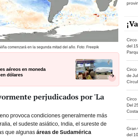
provi
¡Va
Circo 
del 15
iña comenzará en la segunda mitad del año. Foto: Freepik
Parqu
Migue
jes aéreos en moneda
Circo
 en dólares
de Jul
Círcul
yormente perjudicados por 'La
Circo
Del 2
Costa
eno provoca condiciones generalmente más
a, el sudeste asiático, India, el sureste de
Gran 
ras que algunas
áreas de Sudamérica
del 10