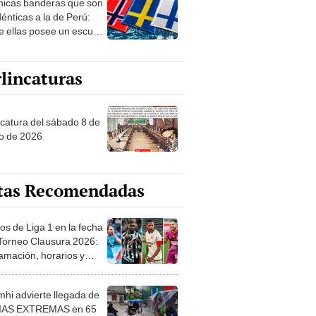
nicas banderas que son
 sobre su pasado
dénticas a la de Perú:
e ellas posee un escudo
imilar
lincaturas
ncatura del sábado 8 de
o de 2026
tas Recomendadas
os de Liga 1 en la fecha
 Torneo Clausura 2026:
amación, horarios y
 ver
hi advierte llegada de
IAS EXTREMAS en 65