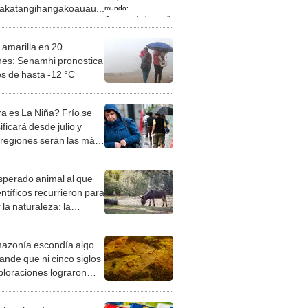
katangihangakoauau...
 amarilla en 20
nes: Senamhi pronostica
s de hasta -12 °C
a es La Niña? Frío se
ificará desde julio y
 regiones serán las más
adas, advierte Senamhi
esperado animal al que
entíficos recurrieron para
 la naturaleza: la
roducción de un asno
e está convirtiendo el
azonía escondía algo
rto en un paisaje con
ande que ni cinco siglos
ida
ploraciones lograron
rarlo: el hallazgo
a cambiar todo lo que se