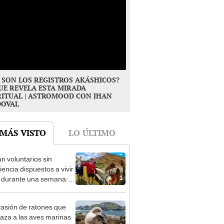
 SON LOS REGISTROS AKÁSHICOS?
UE REVELA ESTA MIRADA
RITUAL | ASTROMOOD CON JHAN
DOVAL
 MÁS VISTO
LO ÚLTIMO
n voluntarios sin
iencia dispuestos a vivir
1
s durante una semana:
cuidar caballos, burros y
 animales rescatados en
vasión de ratones que
fugio por 2 horas
za a las aves marinas