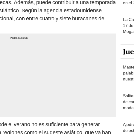
ecas. Además, puede contribuir a una temporada
en el
Atlántico. Según la agencia estadounidense
onal, con entre cuatro y siete huracanes de
La Ca
17 de 
Mega 
Ju
Maste
palab
nuest
Solita
de ca
moda.
demue
sde el verano no es suficiente para generar
Ajedre
de es
n regiones como el sudeste asiático, que ya han