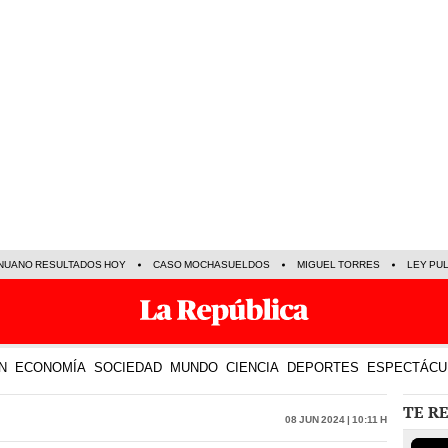
NUANO RESULTADOS HOY
CASO MOCHASUELDOS
MIGUEL TORRES
LEY PU
N
ECONOMÍA
SOCIEDAD
MUNDO
CIENCIA
DEPORTES
ESPECTÁCU
TE R
08 Jun 2024 | 10:11 h