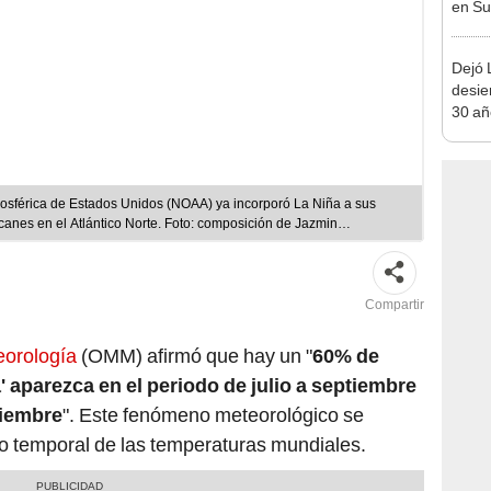
en Sud
lanza
histó
Dejó L
desie
30 añ
de ll
sorpr
mosférica de Estados Unidos (NOAA) ya incorporó La Niña a sus
anes en el Atlántico Norte. Foto: composición de Jazmin
Compartir
eorología
(OMM) afirmó que hay un "
60% de
' aparezca en el periodo de julio a septiembre
viembre
". Este fenómeno meteorológico se
o temporal de las temperaturas mundiales.