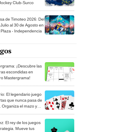
 Jockey Club-Surco
sa de Timoteo 2026: Del
Julio al 30 de Agosto en
Plaza - Independencia
egos
rgrama: ¡Descubre las
ras escondidas en
ro Mastergrama!
rio: El legendario juego
rtas que nunca pasa de
 Organiza el mazo y
stra tu habilidad.
z: El rey de los juegos
trategia. Mueve tus