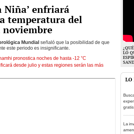
 Niña’ enfriará
a temperatura del
a noviembre
orológica Mundial
señaló que la posibilidad de que
¿QUÉ
nte este periodo es insignificante.
LO Q
ESPI
enamhi pronostica noches de hasta -12 °C
SAN
ficará desde julio y estas regiones serán las más
LO
Busca
exper
grati
para 
otros
La in
un re
amena