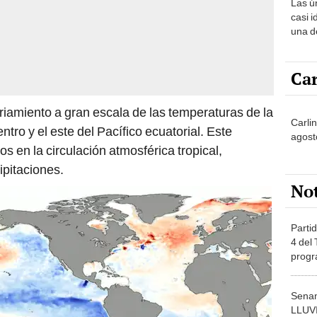
Las ú
sabía
casi i
una d
muy s
Car
nfriamiento a gran escala de las temperaturas de la
Carli
ntro y el este del Pacífico ecuatorial. Este
agost
 en la circulación atmosférica tropical,
ipitaciones.
No
Partid
4 del
progr
dónde
Senam
LLUV