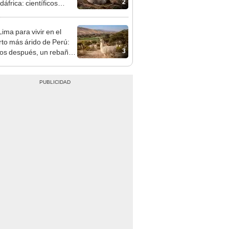
2
áfrica: científicos
rán una erradicación
rica en 2028
ima para vivir en el
rto más árido de Perú:
3
os después, un rebaño
amas creó un
endente ecosistema