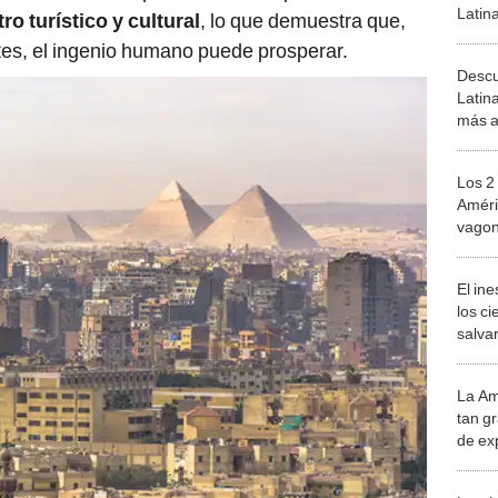
Latin
ro turístico y cultural
, lo que demuestra que,
Perú
tes, el ingenio humano puede prosperar.
Descu
Latin
más a
euro
Los 2
Améri
vagon
para 
El in
los ci
salvar
reint
salvaj
La Am
desie
tan gr
más v
de ex
encont
podrí