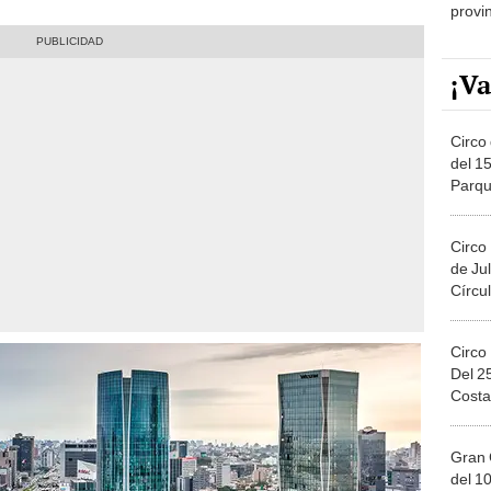
provi
¡Va
Circo 
del 15
Parqu
Migue
Circo
de Jul
Círcul
Circo
Del 2
Costa
Gran 
del 10