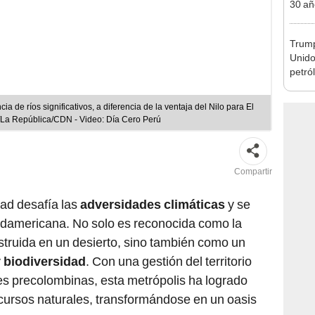
30 añ
de ll
sorpr
Trump
Unido
petró
caída
 de ríos significativos, a diferencia de la ventaja del Nilo para El
o/La República/CDN - Video: Día Cero Perú
Compartir
udad desafía las
adversidades climáticas
y se
damericana. No solo es reconocida como la
truida en un desierto, sino también como un
y
biodiversidad
. Con una gestión del territorio
nes precolombinas, esta metrópolis ha logrado
cursos naturales, transformándose en un oasis