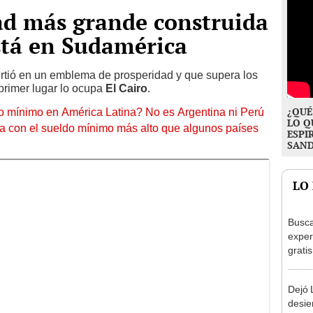
ad más grande construida
stá en Sudamérica
rtió en un emblema de prosperidad y que supera los
 primer lugar lo ocupa
El Cairo
.
¿QUÉ
do mínimo en América Latina? No es Argentina ni Perú
LO Q
a con el sueldo mínimo más alto que algunos países
ESPI
SAN
LO
Busca
exper
grati
para 
otros
Dejó L
un re
desie