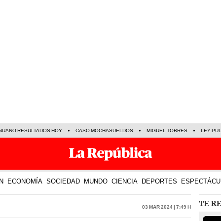
NUANO RESULTADOS HOY
CASO MOCHASUELDOS
MIGUEL TORRES
LEY PU
N
ECONOMÍA
SOCIEDAD
MUNDO
CIENCIA
DEPORTES
ESPECTÁCU
TE R
03 Mar 2024 | 7:49 h