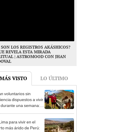
 SON LOS REGISTROS AKÁSHICOS?
UE REVELA ESTA MIRADA
RITUAL | ASTROMOOD CON JHAN
DOVAL
 MÁS VISTO
LO ÚLTIMO
n voluntarios sin
iencia dispuestos a vivir
1
s durante una semana:
cuidar caballos, burros y
 animales rescatados en
ima para vivir en el
fugio por 2 horas
rto más árido de Perú: