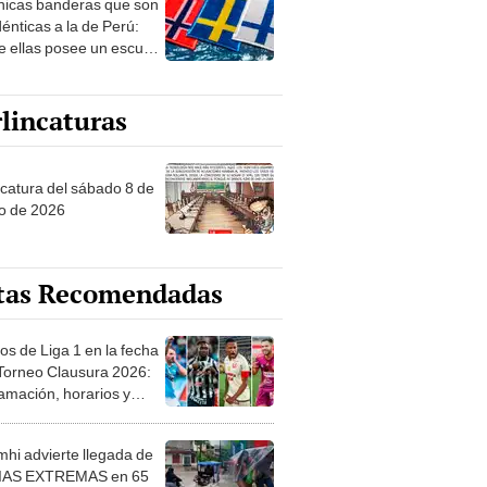
nicas banderas que son
 sobre su pasado
dénticas a la de Perú:
e ellas posee un escudo
imilar
lincaturas
ncatura del sábado 8 de
o de 2026
tas Recomendadas
os de Liga 1 en la fecha
 Torneo Clausura 2026:
amación, horarios y
 ver
hi advierte llegada de
IAS EXTREMAS en 65