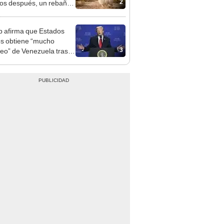
2
os después, un rebaño
amas creó un
endente ecosistema
 afirma que Estados
s obtiene “mucho
3
leo” de Venezuela tras la
 de Nicolás Maduro