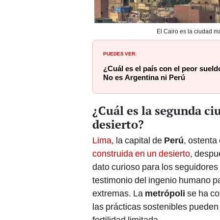
El Cairo es la ciudad m
PUEDES VER:
¿Cuál es el país con el peor suel
No es Argentina ni Perú
¿Cuál es la segunda c
desierto?
Lima
, la capital de
Perú
, ostenta 
construida en un desierto
, desp
dato curioso para los seguidores 
testimonio del ingenio humano p
extremas. La
metrópoli
se ha co
las prácticas sostenibles pueden 
fertilidad limitada.