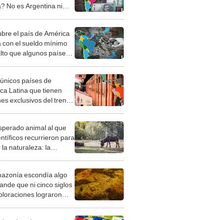
a? No es Argentina ni
bre el país de América
a con el sueldo mínimo
lto que algunos países
peos
 únicos países de
ca Latina que tienen
es exclusivos del tren
mujeres
esperado animal al que
entíficos recurrieron para
 la naturaleza: la
roducción de un asno
e está convirtiendo el
azonía escondía algo
rto en un paisaje con
ande que ni cinco siglos
ida
ploraciones lograron
rarlo: el hallazgo
a cambiar todo lo que se