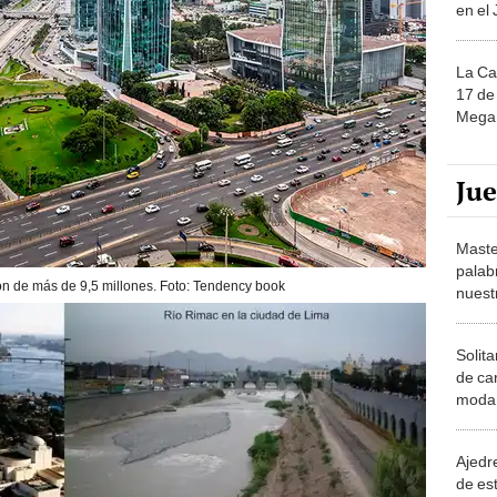
en el
La Ca
17 de 
Mega 
Ju
Maste
palab
ón de más de 9,5 millones. Foto: Tendency book
nuest
Solita
de ca
moda.
demue
Ajedre
de es