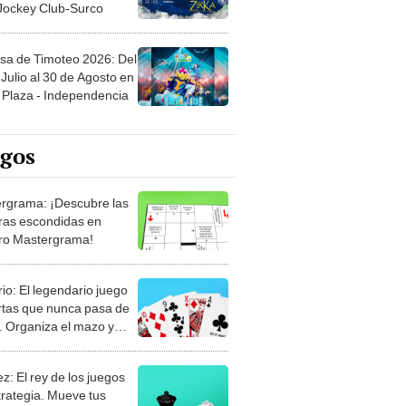
 Jockey Club-Surco
sa de Timoteo 2026: Del
Julio al 30 de Agosto en
Plaza - Independencia
egos
rgrama: ¡Descubre las
ras escondidas en
ro Mastergrama!
rio: El legendario juego
rtas que nunca pasa de
 Organiza el mazo y
stra tu habilidad.
z: El rey de los juegos
trategia. Mueve tus