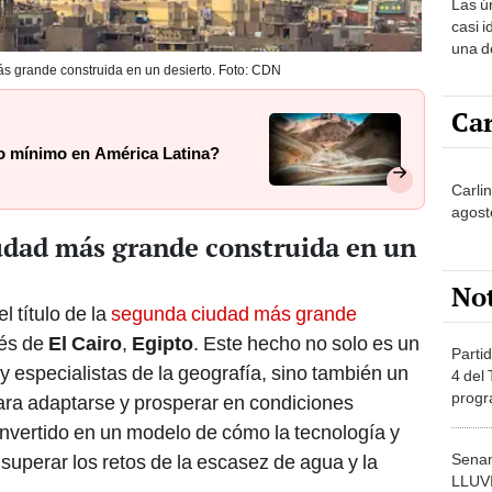
Las ú
sabía
casi i
una d
muy s
ás grande construida en un desierto. Foto: CDN
Car
do mínimo en América Latina?
Carli
agost
iudad más grande construida en un
No
el título de la
segunda ciudad más grande
ués de
El Cairo
,
Egipto
. Este hecho no solo es un
Partid
y especialistas de la geografía, sino también un
4 del
progr
ara adaptarse y prosperar en condiciones
dónde
nvertido en un modelo de cómo la tecnología y
Senam
superar los retos de la escasez de agua y la
LLUV