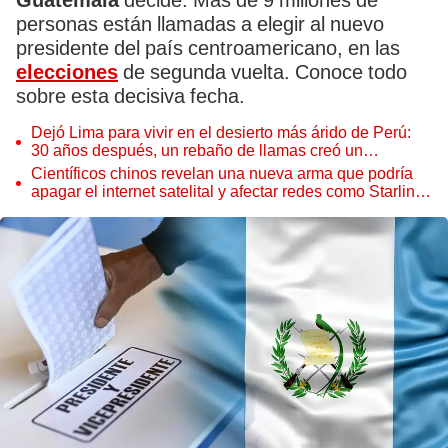
Guatemala
decide. Más de 9 millones de
personas están llamadas a elegir al nuevo
presidente del país centroamericano, en las
elecciones
de segunda vuelta. Conoce todo
sobre esta decisiva fecha.
Dejó Lima para vivir en el desierto más árido de Perú:
30 años después, un rebaño de llamas creó un
sorprendente ecosistema
Científicos chinos revelan una nueva arma que podría
apagar el internet satelital y afectar redes como Starlink
de Elon Musk