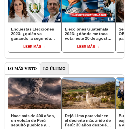
Encuestas Elecciones
Elecciones Guatemala
Secre
2023: ¿quién va
2023: ¿dónde me toca
OEA v
ganando la segunda
votar este 20 de agosto
para 
vuelta en Guatemala
por la segunda vuelta
segun
LEER MÁS
LEER MÁS
según Cid Gallup?
presidencial?
elec
LO MÁS VISTO
LO ÚLTIMO
Hace más de 400 años,
Dejó Lima para vivir en
Busca
un volcán de Perú
el desierto más árido de
expe
sepultó pueblos y
Perú: 30 años después,
a viv