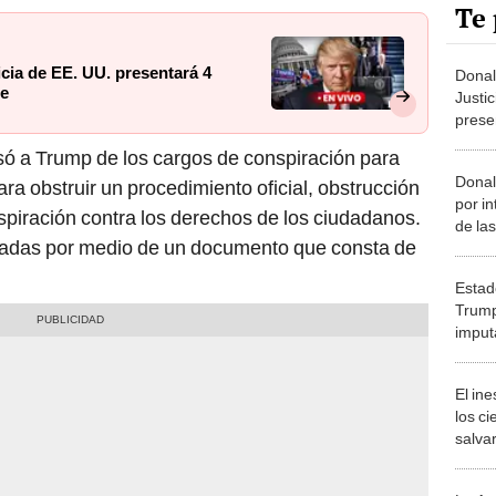
Te 
ia de EE. UU. presentará 4
Dona
te
Justi
prese
contr
usó a Trump de los cargos de conspiración para
Donal
ara obstruir un procedimiento oficial, obstrucción
por in
nspiración contra los derechos de los ciudadanos.
de la
tadas por medio de un documento que consta de
Joe B
Estad
Trump
imput
El in
los ci
salvar
reint
salvaj