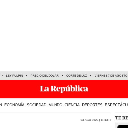
LEY PULPÍN
PRECIO DEL DÓLAR
CORTE DE LUZ
VIERNES 7 DE AGOSTO
N
ECONOMÍA
SOCIEDAD
MUNDO
CIENCIA
DEPORTES
ESPECTÁCU
TE R
03 Ago 2023 | 11:43 h