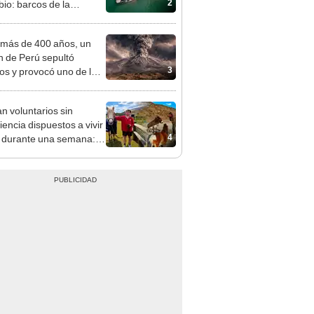
2
io: barcos de la
da Guerra Mundial,
es de mamut y más
más de 400 años, un
n de Perú sepultó
3
os y provocó uno de los
os más fríos de la
ria: sigue bajo monitoreo
n voluntarios sin
iencia dispuestos a vivir
4
s durante una semana:
cuidar caballos, burros y
 animales rescatados en
fugio por 2 horas