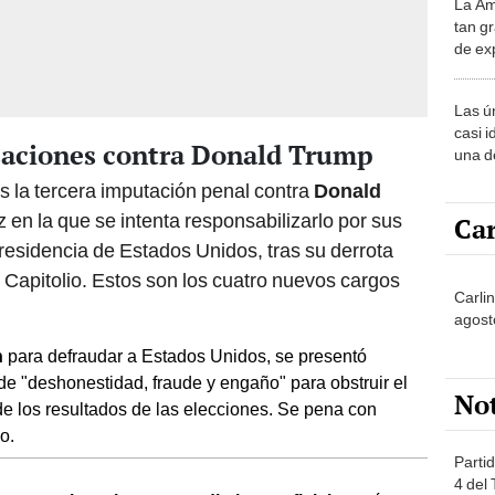
La Am
desie
tan gr
más v
de ex
encont
podrí
Las ú
sabía
casi i
saciones contra Donald Trump
una d
muy s
es la tercera imputación penal contra
Donald
z en la que se intenta responsabilizarlo por sus
Car
esidencia de Estados Unidos, tras su derrota
el Capitolio. Estos son los cuatro nuevos cargos
Carlin
agost
n
para defraudar a Estados Unidos, se presentó
e "deshonestidad, fraude y engaño" para obstruir el
No
 de los resultados de las elecciones. Se pena con
o.
Partid
4 del