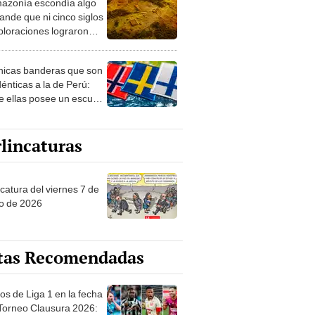
azonía escondía algo
rto en un paisaje con
ande que ni cinco siglos
ida
ploraciones lograron
rarlo: el hallazgo
a cambiar todo lo que se
nicas banderas que son
 sobre su pasado
dénticas a la de Perú:
e ellas posee un escudo
imilar
lincaturas
catura del viernes 7 de
o de 2026
tas Recomendadas
os de Liga 1 en la fecha
 Torneo Clausura 2026: