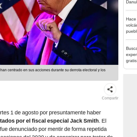
Danub
Segun
fósil
Hace 
volcá
puebl
veran
histo
Busca
exper
grati
para 
han centrado en sus acciones durante su derrota electoral y los
otros
un re
Compartir
rtes 1 de agosto por presuntamente haber
tados por el fiscal especial Jack Smith
. El
fue denunciado por mentir de forma repetida