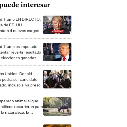
puede interesar
ld Trump EN DIRECTO:
cia de EE. UU.
ntará 4 nuevos cargos
a expresidente
d Trump es imputado
tentar revertir resultado
s elecciones ganadas por
iden
os Unidos: Donald
 podrá ser candidato
ado, incluso si va preso
esperado animal al que
entíficos recurrieron para
 la naturaleza: la
roducción de un asno
e está convirtiendo el