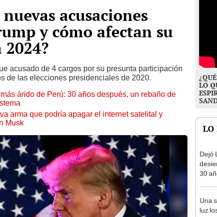
4 nuevas acusaciones
rump y cómo afectan su
a 2024?
ue acusado de 4 cargos por su presunta participación
¿QUÉ
dos de las elecciones presidenciales de 2020.
LO Q
ESPI
to más árido de Perú: 30 años después, un rebaño de
SAN
istema
a arma que podría apagar el internet satelital y
on Musk
LO
Dejó L
desie
30 añ
de ll
sorpr
Una s
luz lo