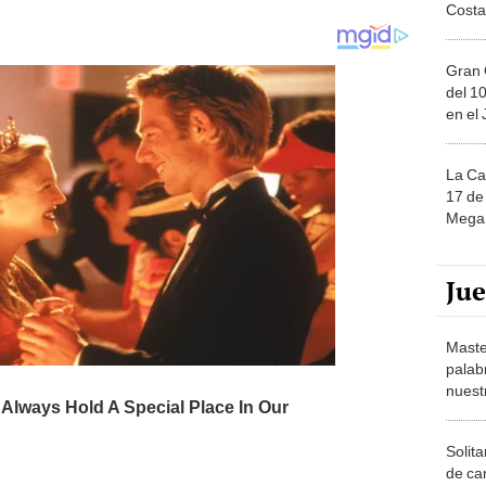
Costa
Gran 
del 10
en el
La Ca
17 de 
Mega 
Ju
Maste
palab
nuest
Solita
de ca