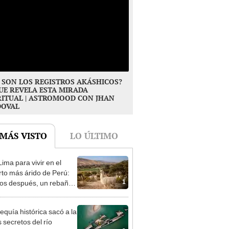
 SON LOS REGISTROS AKÁSHICOS?
UE REVELA ESTA MIRADA
RITUAL | ASTROMOOD CON JHAN
DOVAL
 MÁS VISTO
LO ÚLTIMO
ima para vivir en el
rto más árido de Perú:
1
os después, un rebaño
amas creó un
endente ecosistema
equía histórica sacó a la
s secretos del río