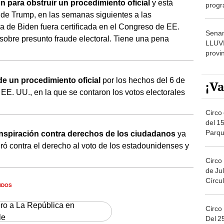
n para obstruir un procedimiento oficial
y está
progr
 de Trump, en las semanas siguientes a las
dónde
ria de Biden fuera certificada en el Congreso de EE.
Senam
obre presunto fraude electoral. Tiene una pena
LLUV
provi
de un procedimiento oficial
por los hechos del 6 de
¡Va
E. UU., en la que se contaron los votos electorales
Circo 
del 15
Parqu
conspiración contra derechos de los ciudadanos
ya
Migue
ó contra el derecho al voto de los estadounidenses y
Circo
de Jul
Círcul
IDOS
ero a La República en
Circo
le
Del 2