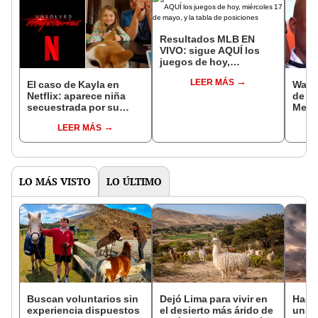
Resultados MLB EN
VIVO: sigue AQUÍ los
juegos de hoy,
miércoles 17 de mayo, y
LEER MÁS
la tabla de posiciones
El caso de Kayla en
Waldi
Netflix: aparece niña
de su
secuestrada por su
Medic
madre gracias a
"Post
LEER MÁS
"Misterios sin resolver"
univ
tras 6 años
LO MÁS VISTO
LO ÚLTIMO
Buscan voluntarios sin
Dejó Lima para vivir en
Hace
experiencia dispuestos
el desierto más árido de
un vo