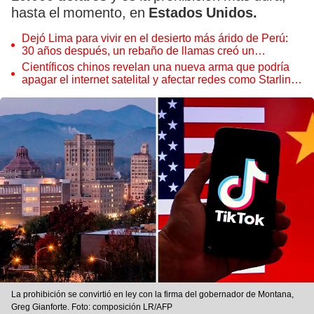
hasta el momento, en
Estados Unidos.
Dejó Lima para vivir en el desierto más árido de Perú:
30 años después, un rebaño de llamas creó un
sorprendente ecosistema
Científicos chinos revelan una nueva arma que podría
apagar el internet satelital y afectar redes como Starlink
de Elon Musk
La prohibición se convirtió en ley con la firma del gobernador de Montana,
Greg Gianforte. Foto: composición LR/AFP