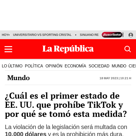
HOY
UNIVERSITARIO VS SPORTING CRISTAL
SINUANO RESULTADOS HOY
CA
LO ÚLTIMO
POLÍTICA
OPINIÓN
ECONOMÍA
SOCIEDAD
MUNDO
CIE
Mundo
18 May 2023 | 10:21 h
¿Cuál es el primer estado de
EE. UU. que prohíbe TikTok y
por qué se tomó esta medida?
La violación de la legislación será multada con
10.000 dólares
y es la prohibición más dura,