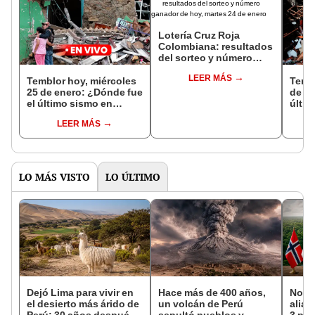
Lotería Cruz Roja
Colombiana: resultados
del sorteo y número
ganador de hoy, martes
LEER MÁS
24 de enero
Temblor hoy, miércoles
Tembl
25 de enero: ¿Dónde fue
de en
el último sismo en
últim
Colombia? Según el
Colo
LEER MÁS
SGC
SGC
LO MÁS VISTO
LO ÚLTIMO
Dejó Lima para vivir en
Hace más de 400 años,
Norue
el desierto más árido de
un volcán de Perú
alian
Perú: 30 años después,
sepultó pueblos y
3 paí