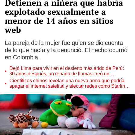
Detienen a niñera que habría
explotado sexualmente a
menor de 14 años en sitios
web
La pareja de la mujer fue quien se dio cuenta
de lo que hacía y la denunció. El hecho ocurrió
en Colombia.
Dejó Lima para vivir en el desierto más árido de Perú:
30 años después, un rebaño de llamas creó un
sorprendente ecosistema
Científicos chinos revelan una nueva arma que podría
apagar el internet satelital y afectar redes como Starlink
de Elon Musk