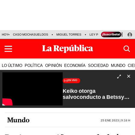
HOY
CASO MOCHASUELDOS
MIGUEL TORRES
LEY PULPÍN
PRECIO DEL
LO ÚLTIMO
POLÍTICA
OPINIÓN
ECONOMÍA
SOCIEDAD
MUNDO
CIE
EN VIVO
Keiko otorga
salvoconducto a Betssy
Chávez y renuevan
Petroperú | Sin Guion con
Rosa María Palacios
Mundo
25 Ene 2023 | 9:16 h