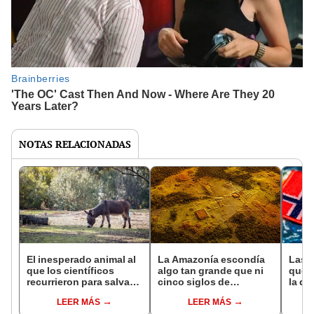
NOTAS RELACIONADAS
El inesperado animal al
La Amazonía escondía
Las 
que los científicos
algo tan grande que ni
que s
recurrieron para salvar
cinco siglos de
la de
la naturaleza: la
exploraciones lograron
pose
LEER MÁS
LEER MÁS
reintroducción de un
encontrarlo: el hallazgo
simil