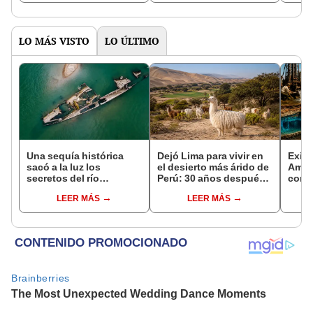
asno salvaje está
podría cambiar todo lo
convirtiendo el desierto
que se sabía sobre su
en un paisaje con más
pasado
vida
LO MÁS VISTO
LO ÚLTIMO
Una sequía histórica
Dejó Lima para vivir en
Exist
sacó a la luz los
el desierto más árido de
Amér
secretos del río
Perú: 30 años después,
comp
Danubio: barcos de la
un rebaño de llamas
reser
LEER MÁS
LEER MÁS
Segunda Guerra
creó un sorprendente
descu
Mundial, fósiles de
ecosistema
accid
mamut y más
su ob