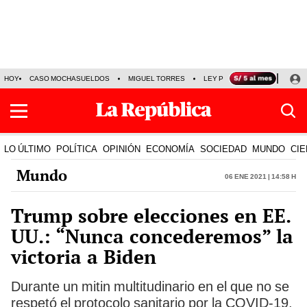
HOY
CASO MOCHASUELDOS
MIGUEL TORRES
LEY PULPÍN
PRECIO DEL
LO ÚLTIMO
POLÍTICA
OPINIÓN
ECONOMÍA
SOCIEDAD
MUNDO
CIE
Mundo
06 Ene 2021 | 14:58 h
Trump sobre elecciones en EE.
UU.: “Nunca concederemos” la
victoria a Biden
Durante un mitin multitudinario en el que no se
respetó el protocolo sanitario por la COVID-19,