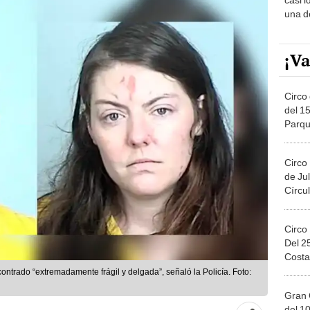
una d
muy s
¡Va
Circo 
del 15
Parqu
Migue
Circo
de Jul
Círcul
Circo
Del 2
Costa
contrado “extremadamente frágil y delgada”, señaló la Policía. Foto:
Gran 
del 10