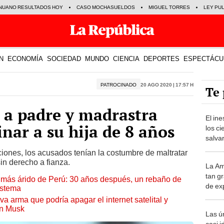
NUANO RESULTADOS HOY
CASO MOCHASUELDOS
MIGUEL TORRES
LEY PU
N
ECONOMÍA
SOCIEDAD
MUNDO
CIENCIA
DEPORTES
ESPECTÁCU
PATROCINADO
20 Ago 2020 | 17:57 h
Te 
n a padre y madrastra
El in
nar a su hija de 8 años
los ci
salvar
reint
iones, los acusados tenían la costumbre de maltratar
salvaj
in derecho a fianza.
La Am
desie
tan gr
más v
to más árido de Perú: 30 años después, un rebaño de
de ex
istema
encont
a arma que podría apagar el internet satelital y
podrí
on Musk
Las ú
sabía
casi i