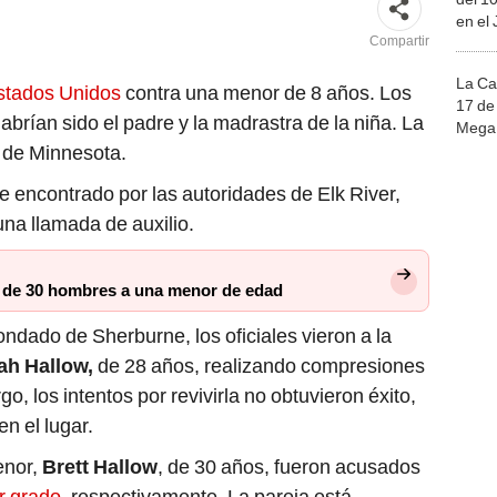
en el
Compartir
La Ca
tados Unidos
contra una menor de 8 años. Los
17 de 
abrían sido el padre y la madrastra de la niña. La
Mega 
a de Minnesota.
e encontrado por las autoridades de Elk River,
una llamada de auxilio.
so de 30 hombres a una menor de edad
condado de Sherburne, los oficiales vieron a la
ah Hallow,
de 28 años, realizando compresiones
o, los intentos por revivirla no obtuvieron éxito,
n el lugar.
enor,
Brett Hallow
, de 30 años, fueron acusados
r grado
, respectivamente. La pareja está