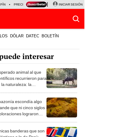
LPÍN
PRECIO DEL DÓLAR
CORTE DE LUZ
INICIAR SESIÓN
VIERNES 7 DE AGOSTO
ALBER
LOS
DÓLAR
DATEC
BOLETÍN
puede interesar
esperado animal al que
entíficos recurrieron para
 la naturaleza: la
roducción de un asno
e está convirtiendo el
azonía escondía algo
rto en un paisaje con
ande que ni cinco siglos
ida
ploraciones lograron
rarlo: el hallazgo
a cambiar todo lo que se
nicas banderas que son
 sobre su pasado
dénticas a la de Perú: