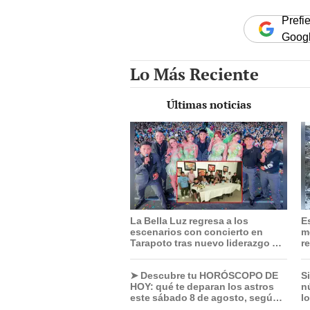
Prefi
Goog
Lo Más Reciente
Últimas noticias
La Bella Luz regresa a los
E
escenarios con concierto en
m
Tarapoto tras nuevo liderazgo de
re
Óscar Junior
15
➤ Descubre tu HORÓSCOPO DE
S
HOY: qué te deparan los astros
n
este sábado 8 de agosto, según
l
Jhan Sandoval
v