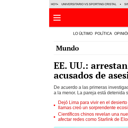
HOY
UNIVERSITARIO VS SPORTING CRISTAL
SI
LO ÚLTIMO
POLÍTICA
OPINIÓ
Mundo
EE. UU.: arresta
acusados de asesi
De acuerdo a las primeras investigac
a la menor. La pareja está detenida s
Dejó Lima para vivir en el desier
llamas creó un sorprendente ecos
Científicos chinos revelan una nuev
afectar redes como Starlink de El