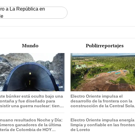
ero a La República en
le
Mundo
Publirreportajes
ste búnker está oculto bajo una
Electro Oriente impulsa el
ontaña y fue diseñado para
desarrollo de la frontera con la
sistir una guerra nuclear: tiene
construcción de la Central Sola
 edificios
de San Antonio del Estrecho
inuano resultados Noche y Día:
Electro Oriente impulsa energía
úmeros ganadores de la última
limpia y confiable en las fronte
otería de Colombia de HOY
de Loreto
iernes 7 de agosto