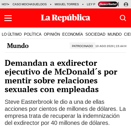
HOY
CASO MOCHASUELDOS
MIGUEL TORRES
LEY PULPÍN
PRECIO DEL
LO ÚLTIMO
POLÍTICA
OPINIÓN
ECONOMÍA
SOCIEDAD
MUNDO
CIE
Mundo
PATROCINADO
10 Ago 2020 | 15:44 h
Demandan a exdirector
ejecutivo de McDonald´s por
mentir sobre relaciones
sexuales con empleadas
Steve Easterbrook le dio a una de ellas
acciones por cientos de millones de dólares. La
empresa trata de recuperar la indemnización
del exdirector por 40 millones de dólares.