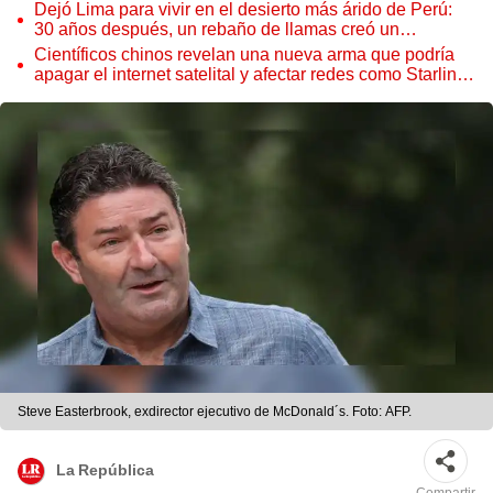
Dejó Lima para vivir en el desierto más árido de Perú:
30 años después, un rebaño de llamas creó un
sorprendente ecosistema
Científicos chinos revelan una nueva arma que podría
apagar el internet satelital y afectar redes como Starlink
de Elon Musk
Steve Easterbrook, exdirector ejecutivo de McDonald´s. Foto: AFP.
La República