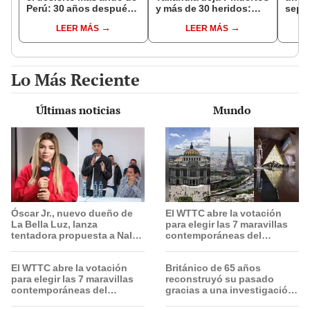
Perú: 30 años después,
y más de 30 heridos:
sepul
un rebaño de llamas
abuelos del tirador entre
prov
LEER MÁS
LEER MÁS
creó un sorprendente
las víctimas
veran
ecosistema
histo
moni
Lo Más Reciente
Últimas noticias
Mundo
Óscar Jr., nuevo dueño de
El WTTC abre la votación
La Bella Luz, lanza
para elegir las 7 maravillas
tentadora propuesta a Naldy
contemporáneas del
Saldaña tras denuncia por
mundo: así puedes elegir
tocamientos: “Va a haber
El WTTC abre la votación
Británico de 65 años
otro tipo de ley”
para elegir las 7 maravillas
reconstruyó su pasado
contemporáneas del
gracias a una investigación
mundo: así puedes elegir
de ADN y tras descubrir sus