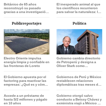
raíces familiares ocurre lo
Británico de 65 años
El inesperado animal al que
inesperado
reconstruyó su pasado
los científicos recurrieron
gracias a una investigación
para salvar la naturaleza: la
de ADN y tras descubrir sus
reintroducción de un asno
raíces familiares ocurre lo
salvaje está convirtiendo el
Publirreportajes
Política
inesperado
desierto en un paisaje con
más vida
Electro Oriente impulsa
Gobierno cambia directorio
energía limpia y confiable en
de Petroperú y designa a
las fronteras de Loreto
Oliver Stark como
presidente de la empresa
estatal
El Gobierno apuesta por el
Gobiernos de Perú y México
factoring para reactivar las
restablecen relaciones
empresas: ¿Qué es y cómo
diplomáticas tras meses de
funciona?
tensión política
Accede a un préstamo de
Gobierno otorgó salvo
hasta S/2 millones y págalo
conducto a Betssy Chávez y
en 10 años
exministra viajó a México en