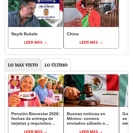
Nayib Bukele
China
LEER MÁS
LEER MÁS
LO MÁS VISTO
LO ÚLTIMO
Pensión Bienestar 2026:
Buenas noticias en
Gobe
fechas de entrega de
México: correos
se se
tarjetas y requisitos
enviados sábado o
mien
para nuevos
domingo en juicios de
inves
LEER MÁS
LEER MÁS
beneficiarios
amparo serán válidos
narco