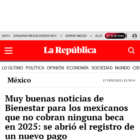
HOY
SINUANO RESULTADOS HOY
JORGE MESSI
ALIANZA LIMA VS SPORT BO
LO ÚLTIMO
POLÍTICA
OPINIÓN
ECONOMÍA
SOCIEDAD
MUNDO
CIE
México
17 Feb 2025 | 12:55 h
Muy buenas noticias de
Bienestar para los mexicanos
que no cobran ninguna beca
en 2025: se abrió el registro de
un nuevo pago