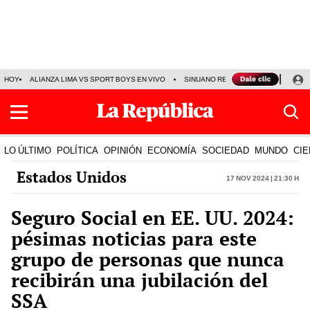
HOY
ALIANZA LIMA VS SPORT BOYS EN VIVO
SINUANO RESULTADOS HOY
JO
LO ÚLTIMO
POLÍTICA
OPINIÓN
ECONOMÍA
SOCIEDAD
MUNDO
CIE
Estados Unidos
17 Nov 2024 | 21:30 h
Seguro Social en EE. UU. 2024:
pésimas noticias para este
grupo de personas que nunca
recibirán una jubilación del
SSA