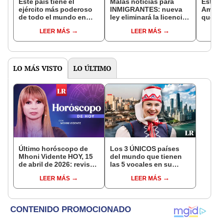
Este país tiene el
Malas noticias para
Este 
ejército más poderoso
INMIGRANTES: nueva
Améri
de todo el mundo en
ley eliminará la licencia
que s
2024: supera a
de conducir para
mundi
LEER MÁS
LEER MÁS
potencias como Rusia y
INDOCUMENTADOS en
Unid
China
Estados Unidos
LO MÁS VISTO
LO ÚLTIMO
Último horóscopo de
Los 3 ÚNICOS países
Mhoni Vidente HOY, 15
del mundo que tienen
de abril de 2026: revisa
las 5 vocales en su
las predicciones de tu
nombre: América cuenta
LEER MÁS
LEER MÁS
signo y entérate si te
con uno
espera un día
afortunado