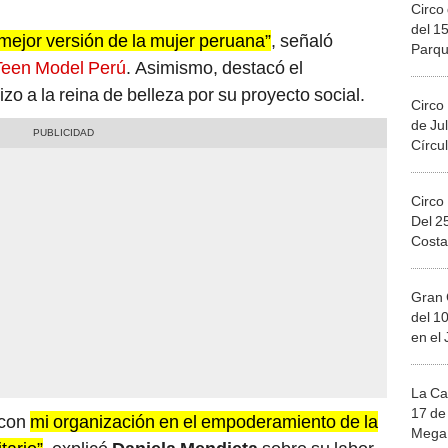
Circo 
del 15
mejor versión de la mujer peruana”
, señaló
Parqu
Teen Model Perú
. Asimismo, destacó el
Migue
zo a la reina de belleza por su proyecto social.
Circo
de Jul
Círcul
Circo
Del 2
Costa
Gran 
del 10
en el
La Ca
17 de 
 con
mi organización en el empoderamiento de la
Mega 