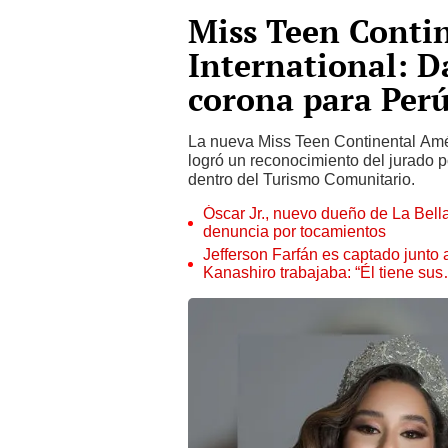
Miss Teen Conti
International: D
corona para Per
La nueva Miss Teen Continental Amér
logró un reconocimiento del jurado 
dentro del Turismo Comunitario.
Óscar Jr., nuevo dueño de La Bell
denuncia por tocamientos
Jefferson Farfán es captado junto
Kanashiro trabajaba: “Él tiene su