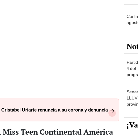
Carli
agost
No
Partid
4 del
progr
dónde
Senam
LLUV
provi
Cristabel Uriarte renuncia a su corona y denuncia
¡Va
l Miss Teen Continental América