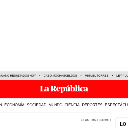
NUANO RESULTADOS HOY
CASO MOCHASUELDOS
MIGUEL TORRES
LEY PU
N
ECONOMÍA
SOCIEDAD
MUNDO
CIENCIA
DEPORTES
ESPECTÁCU
02 Oct 2022 | 18:59 h
LO