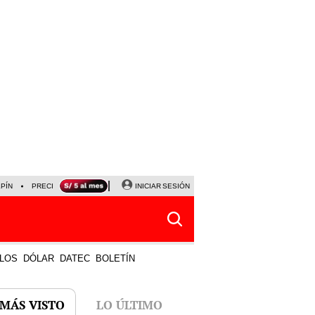
LPÍN
PRECIO DEL DÓLAR
CORTE DE LUZ
INICIAR SESIÓN
VIERNES 7 DE AGOSTO
ALBER
LOS
DÓLAR
DATEC
BOLETÍN
 MÁS VISTO
LO ÚLTIMO