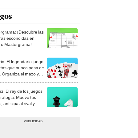
egos
rgrama: ¡Descubre las
ras escondidas en
ro Mastergrama!
rio: El legendario juego
rtas que nunca pasa de
 Organiza el mazo y
stra tu habilidad.
z: El rey de los juegos
trategia. Mueve tus
, anticipa al rival y
gue el jaque mate.