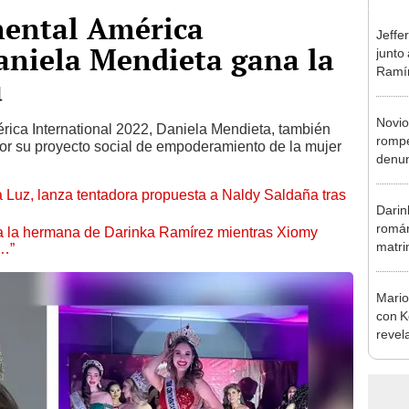
nental América
Jeffe
aniela Mendieta gana la
junto
Ramír
ú
Kanas
sus…
Novio
ica International 2022, Daniela Mendieta, también
rompe
por su proyecto social de empoderamiento de la mujer
denun
La Be
a Luz, lanza tentadora propuesta a Naldy Saldaña tras
apoy
Darin
román
 a la hermana de Darinka Ramírez mientras Xiomy
matri
s…”
hija: 
y muc
Mario
con K
revel
su se
seas f