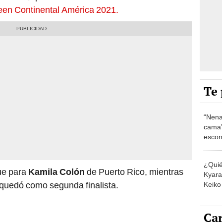
een Continental América 2021.
Te 
“Nena
cama”
escon
los E
¿Quié
fue para
Kamila Colón
de Puerto Rico, mientras
Kyara 
quedó como segunda finalista.
Keiko 
contra
Car