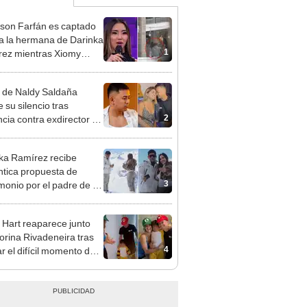
rson Farfán es captado
 a la hermana de Darinka
1
ez mientras Xiomy
hiro trabajaba: “Él tiene
”
 de Naldy Saldaña
 su silencio tras
2
cia contra exdirector de
lla Luz: "Tiene todo mi
o"
ka Ramírez recibe
tica propuesta de
3
monio por el padre de su
"Entre nervios, lágrimas
hísima felicidad"
 Hart reaparece junto
orina Rivadeneira tras
4
ar el difícil momento de
paración: "Que siempre
eliz"