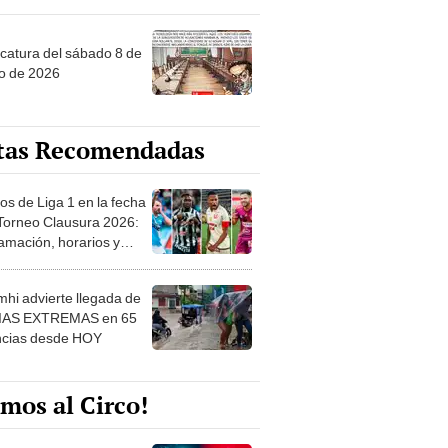
ncatura del sábado 8 de
o de 2026
tas Recomendadas
os de Liga 1 en la fecha
 Torneo Clausura 2026:
amación, horarios y
 ver
hi advierte llegada de
IAS EXTREMAS en 65
ncias desde HOY
mos al Circo!