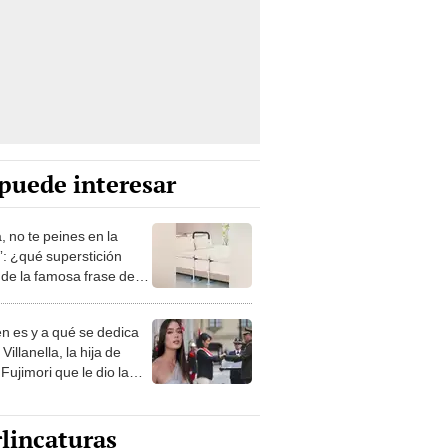
puede interesar
, no te peines en la
: ¿qué superstición
de la famosa frase de
nanitos Verdes?
n es y a qué se dedica
Villanella, la hija de
Fujimori que le dio la
 a nivel nacional?
lincaturas