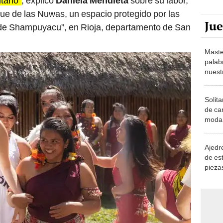
tario”
, explicó
Daniela Mendieta
sobre su labor,
que de las Nuwas, un espacio protegido por las
Ju
 de Shampuyacu”, en Rioja, departamento de San
Maste
palab
nuest
Solita
de ca
moda.
demue
Ajedre
de es
piezas
consi