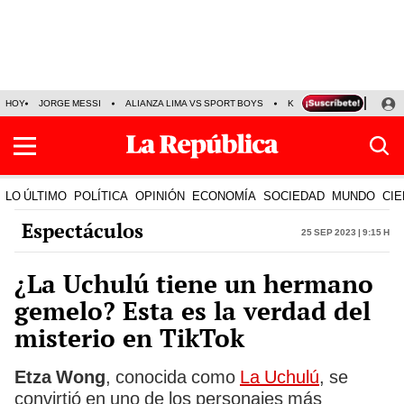
HOY
JORGE MESSI
ALIANZA LIMA VS SPORT BOYS
KENJI FUJIMORI
PRE
LO ÚLTIMO
POLÍTICA
OPINIÓN
ECONOMÍA
SOCIEDAD
MUNDO
CIE
Espectáculos
25 Sep 2023 | 9:15 h
¿La Uchulú tiene un hermano
gemelo? Esta es la verdad del
misterio en TikTok
Etza Wong
, conocida como
La Uchulú
, se
convirtió en uno de los personajes más