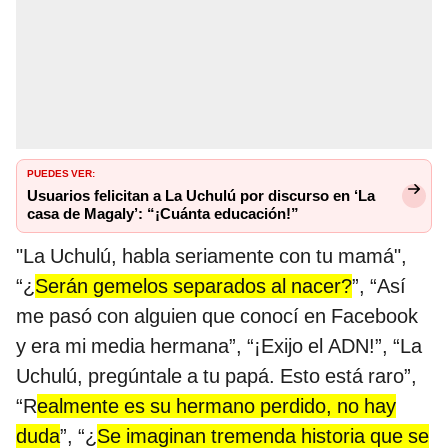
PUEDES VER:
Usuarios felicitan a La Uchulú por discurso en ‘La
casa de Magaly’: “¡Cuánta educación!”
"La Uchulú, habla seriamente con tu mamá",
“¿
Serán gemelos separados al nacer?
”, “Así
me pasó con alguien que conocí en Facebook
y era mi media hermana”, “¡Exijo el ADN!”, “La
Uchulú, pregúntale a tu papá. Esto está raro”,
“R
ealmente es su hermano perdido, no hay
duda
”, “¿
Se imaginan tremenda historia que se