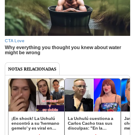
NOTAS RELACIONADAS
¡En shock! La Uchulú
La Uchulú cuestiona a
Javie
encontró a su 'hermano
Carlos Cacho tras sus
chef'
gemelo' y es viral en
disculpas: "En la
mensa
redes: “Igualitos”
comunidad hay mucha
come