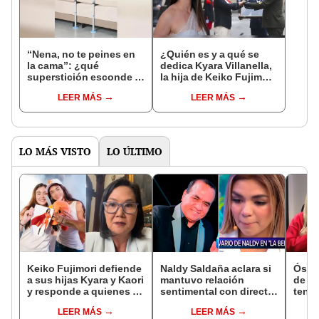
“Nena, no te peines en
¿Quién es y a qué se
la cama”: ¿qué
dedica Kyara Villanella,
superstición esconde la
la hija de Keiko Fujimori
famosa frase de los
que le dio la contra a
LEER MÁS
LEER MÁS
Enanitos Verdes?
nivel nacional?
LO MÁS VISTO
LO ÚLTIMO
Keiko Fujimori defiende
Naldy Saldaña aclara si
Óscar
a sus hijas Kyara y Kaori
mantuvo relación
de La
y responde a quienes la
sentimental con director
tenta
llaman ‘suegra’ en vivo:
de La Bella Luz tras
Naldy
LEER MÁS
LEER MÁS
“No pueden decirme”
denunciarlo por
denu