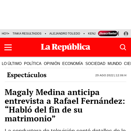
HOY
TINKA RESULTADOS
ALEJANDRO TOLEDO
KENJI FUJIMORI
PRECIO
LO ÚLTIMO
POLÍTICA
OPINIÓN
ECONOMÍA
SOCIEDAD
MUNDO
CIE
Espectáculos
29 Ago 2022 | 12:06 h
Magaly Medina anticipa
entrevista a Rafael Fernández:
“Habló del fin de su
matrimonio”