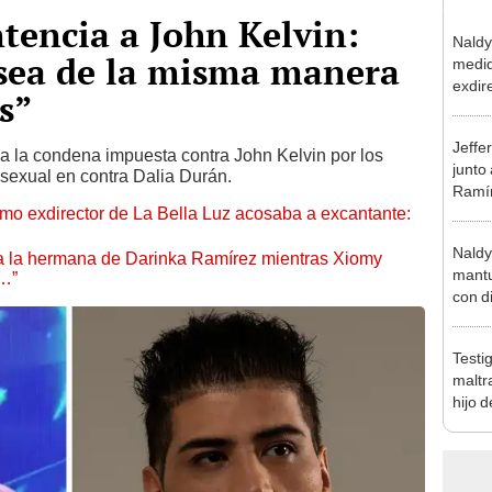
tencia a John Kelvin:
Naldy
sea de la misma manera
medid
exdir
s”
tras 
relac
Jeffe
grave
 a la condena impuesta contra John Kelvin por los
junto
n sexual en contra Dalia Durán.
Ramír
mo exdirector de La Bella Luz acosaba a excantante:
Kanas
sus…
Naldy
 a la hermana de Darinka Ramírez mientras Xiomy
mantu
s…”
con d
tras 
tocam
Testi
bajo”
maltr
hijo 
Luz: 