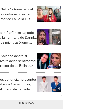
 Saldaña toma radical
a contra esposa del
1
ector de La Bella Luz
acusarla de tener
ión con él: “Es bastante
rson Farfán es captado
”
 a la hermana de Darinka
2
ez mientras Xiomy
hiro trabajaba: “Él tiene
”
 Saldaña aclara si
vo relación sentimental
3
irector de La Bella Luz
denunciarlo por
ientos: “Me parece muy
gos denuncian presuntos
atos de Óscar Junior,
4
del dueño de La Bella
"Humilla a los demás"