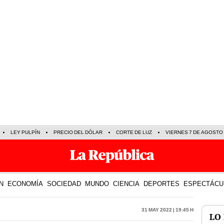
LEY PULPÍN
PRECIO DEL DÓLAR
CORTE DE LUZ
VIERNES 7 DE AGOSTO
N
ECONOMÍA
SOCIEDAD
MUNDO
CIENCIA
DEPORTES
ESPECTÁCU
31 May 2022 | 19:45 h
LO