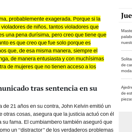
Ju
ma, probablemente exagerada. Porque si la
ioladores de niños, tantos violadores que
Maste
es una pena durísima, pero creo que tiene que
palab
unto es que creo que fue solo porque es
nuest
mos que, de esa misma manera, siempre el
tenga, de manera entusiasta y con muchísimas
Solita
de ca
ntra de mujeres que no tienen acceso a los
moda.
demue
unicado tras sentencia en su
Ajedre
de es
piezas
consi
 de 21 años en su contra, John Kelvin emitió un
otras cosas, asegura que la justicia actuó con él
 a su fama. El cumbiambero también aseguró que
como un ‘‘distractor’' de los verdaderos problemas