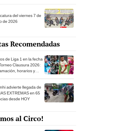
catura del viernes 7 de
o de 2026
tas Recomendadas
os de Liga 1 en la fecha
 Torneo Clausura 2026:
amación, horarios y
 ver
hi advierte llegada de
IAS EXTREMAS en 65
ncias desde HOY
mos al Circo!