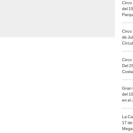
Circo 
del 15
Parqu
Migue
Circo
de Jul
Círcul
Circo
Del 2
Costa
Gran 
del 10
en el
La Ca
17 de 
Mega 