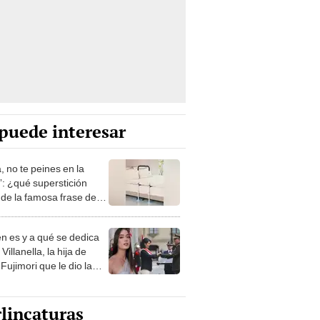
puede interesar
, no te peines en la
: ¿qué superstición
de la famosa frase de
nanitos Verdes?
n es y a qué se dedica
Villanella, la hija de
Fujimori que le dio la
 a nivel nacional?
lincaturas