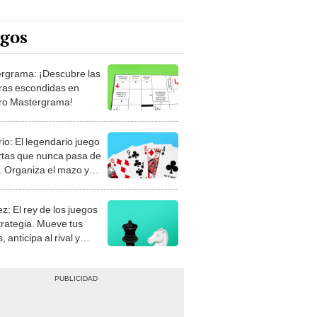
egos
rgrama: ¡Descubre las
ras escondidas en
ro Mastergrama!
rio: El legendario juego
rtas que nunca pasa de
 Organiza el mazo y
stra tu habilidad.
z: El rey de los juegos
trategia. Mueve tus
, anticipa al rival y
gue el jaque mate.