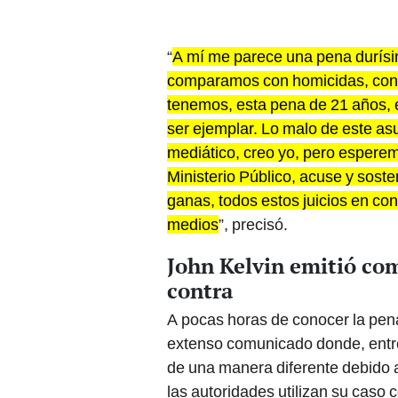
“
A mí me parece una pena durísi
comparamos con homicidas, con v
tenemos, esta pena de 21 años, 
ser ejemplar. Lo malo de este as
mediático, creo yo, pero espere
Ministerio Público, acuse y sos
ganas, todos estos juicios en co
medios
”, precisó.
John Kelvin emitió com
contra
A pocas horas de conocer la pena
extenso comunicado donde, entre 
de una manera diferente debido
las autoridades utilizan su caso 