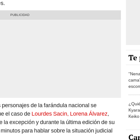
s.
Te 
“Nena
cama”
escon
los E
¿Quié
 personajes de la farándula nacional se
Kyara 
ue el caso de
Lourdes Sacin, Lorena Álvarez
,
Keiko 
e la excepción y durante la última edición de su
contra
inutos para hablar sobre la situación judicial
Car