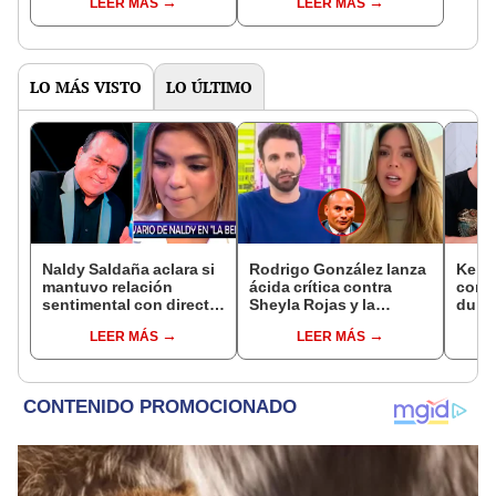
LEER MÁS
LEER MÁS
Enanitos Verdes?
nivel nacional?
LO MÁS VISTO
LO ÚLTIMO
Naldy Saldaña aclara si
Rodrigo González lanza
Kenji
mantuvo relación
ácida crítica contra
conmu
sentimental con director
Sheyla Rojas y la
dura 
de La Bella Luz tras
cuestiona por su
tiene
LEER MÁS
LEER MÁS
denunciarlo por
relación con su hijo: "Te
espos
tocamientos: “Me
has dedicado a buscar
proce
parece muy bajo”
marido millonario"