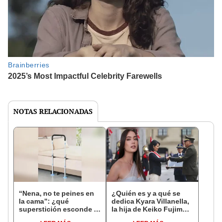
NOTAS RELACIONADAS
“Nena, no te peines en
¿Quién es y a qué se
la cama”: ¿qué
dedica Kyara Villanella,
superstición esconde la
la hija de Keiko Fujimori
famosa frase de los
que le dio la contra a