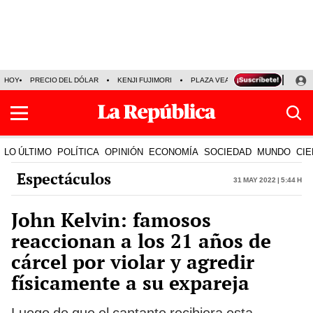
HOY
PRECIO DEL DÓLAR
KENJI FUJIMORI
PLAZA VEA
FERIADOS
KE
LO ÚLTIMO
POLÍTICA
OPINIÓN
ECONOMÍA
SOCIEDAD
MUNDO
CIE
Espectáculos
31 May 2022 | 5:44 h
John Kelvin: famosos
reaccionan a los 21 años de
cárcel por violar y agredir
físicamente a su expareja