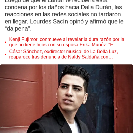
Luego de que el cantante recibiera esta
condena por los daños hacia Dalia Durán, las
reacciones en las redes sociales no tardaron
en llegar. Lourdes Sacín opinó y afirmó que le
“da pena”.
Kenji Fujimori conmueve al revelar la dura razón por la
que no tiene hijos con su esposa Erika Muñóz: "El
proceso judicial"
César Sánchez, exdirector musical de La Bella Luz,
reaparece tras denuncia de Naldy Saldaña con
polémico pedido