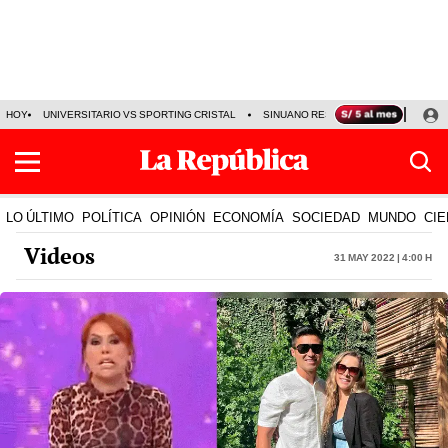
HOY
UNIVERSITARIO VS SPORTING CRISTAL
SINUANO RESULTADOS HOY
CA
LO ÚLTIMO
POLÍTICA
OPINIÓN
ECONOMÍA
SOCIEDAD
MUNDO
CIE
Videos
31 May 2022 | 4:00 h