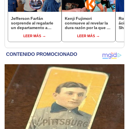
Jefferson Farfán
Kenji Fujimori
Rodr
sorprende al regalarle
conmueve al revelar la
ácida
un departamento a
dura razón por la que no
Sheyl
joven promesa del
tiene hijos con su
cuest
LEER MÁS
LEER MÁS
fútbol: "Lo hago de
esposa Erika Muñóz: "El
relac
corazón"
proceso judicial"
has 
marid