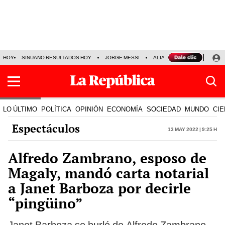
HOY
SINUANO RESULTADOS HOY
JORGE MESSI
ALIANZA LIMA VS SPORT BO
LO ÚLTIMO
POLÍTICA
OPINIÓN
ECONOMÍA
SOCIEDAD
MUNDO
CIE
Espectáculos
13 May 2022 | 9:25 h
Alfredo Zambrano, esposo de
Magaly, mandó carta notarial
a Janet Barboza por decirle
“pingüino”