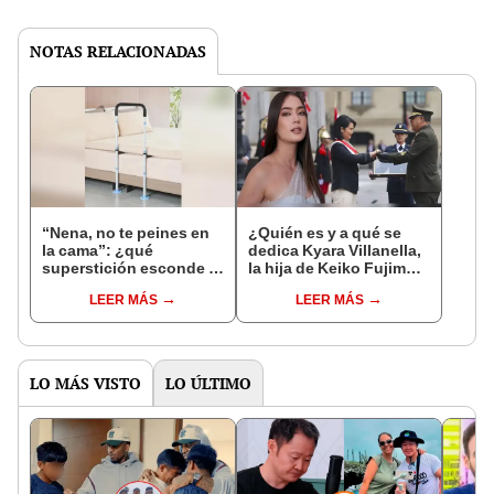
NOTAS RELACIONADAS
“Nena, no te peines en
¿Quién es y a qué se
la cama”: ¿qué
dedica Kyara Villanella,
superstición esconde la
la hija de Keiko Fujimori
famosa frase de los
que le dio la contra a
LEER MÁS
LEER MÁS
Enanitos Verdes?
nivel nacional?
LO MÁS VISTO
LO ÚLTIMO