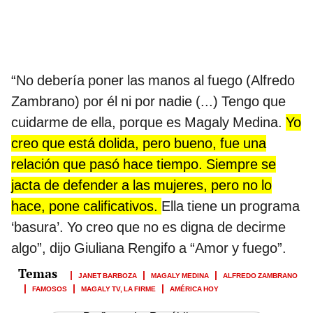
“No debería poner las manos al fuego (Alfredo
Zambrano) por él ni por nadie (...) Tengo que
cuidarme de ella, porque es Magaly Medina.
Yo
creo que está dolida, pero bueno, fue una
relación que pasó hace tiempo. Siempre se
jacta de defender a las mujeres, pero no lo
hace, pone calificativos.
Ella tiene un programa
‘basura’. Yo creo que no es digna de decirme
algo”, dijo Giuliana Rengifo a “Amor y fuego”.
JANET BARBOZA
MAGALY MEDINA
ALFREDO ZAMBRANO
FAMOSOS
MAGALY TV, LA FIRME
AMÉRICA HOY