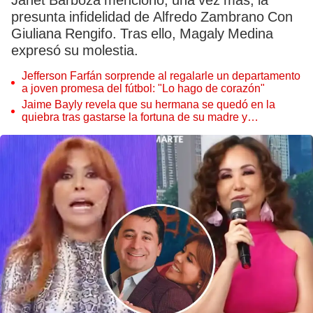
Janet Barboza mencionó, una vez más, la
presunta infidelidad de Alfredo Zambrano Con
Giuliana Rengifo. Tras ello, Magaly Medina
expresó su molestia.
Jefferson Farfán sorprende al regalarle un departamento
a joven promesa del fútbol: "Lo hago de corazón"
Jaime Bayly revela que su hermana se quedó en la
quiebra tras gastarse la fortuna de su madre y
denunciarla: "Pedía más"