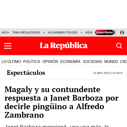
HOY
TINKA RESULTADOS
ALEJANDRO TOLEDO
KENJI FUJIMORI
PRECIO
LO ÚLTIMO
POLÍTICA
OPINIÓN
ECONOMÍA
SOCIEDAD
MUNDO
CIE
Espectáculos
11 May 2022 | 14:45 h
Magaly y su contundente
respuesta a Janet Barboza por
decirle pingüino a Alfredo
Zambrano