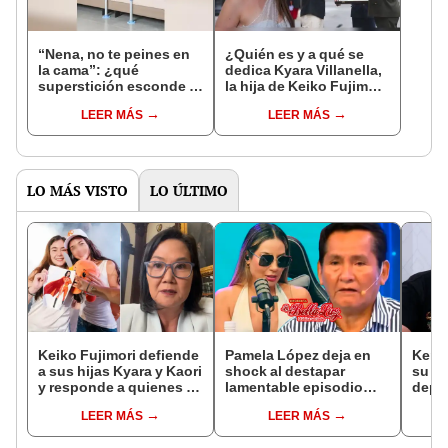
“Nena, no te peines en
¿Quién es y a qué se
la cama”: ¿qué
dedica Kyara Villanella,
superstición esconde la
la hija de Keiko Fujimori
famosa frase de los
que le dio la contra a
LEER MÁS
LEER MÁS
Enanitos Verdes?
nivel nacional?
LO MÁS VISTO
LO ÚLTIMO
Keiko Fujimori defiende
Pamela López deja en
Kenji
a sus hijas Kyara y Kaori
shock al destapar
su du
y responde a quienes la
lamentable episodio
depre
llaman ‘suegra’ en vivo:
que vivió con dueños
Cong
LEER MÁS
LEER MÁS
“No pueden decirme”
de La Bella Luz: "Hasta
inolv
el día de hoy ..."
espo