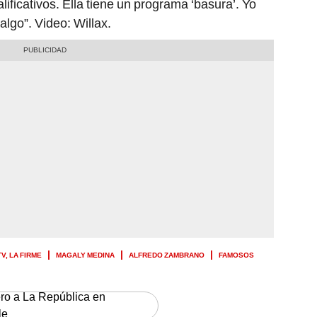
lificativos. Ella tiene un programa ‘basura’. Yo
lgo”. Video: Willax.
V, LA FIRME
MAGALY MEDINA
ALFREDO ZAMBRANO
FAMOSOS
ero a La República en
le