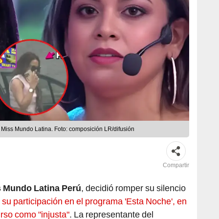
 Miss Mundo Latina. Foto: composición LR/difusión
Compartir
 Mundo Latina Perú
, decidió romper su silencio
 su participación en el programa 'Esta Noche', en
urso como "injusta"
. La representante del