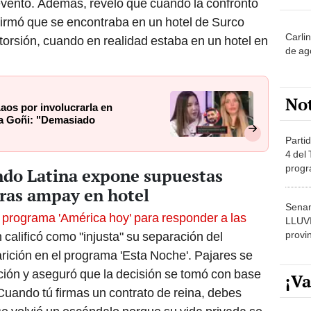
evento. Además, reveló que cuando la confrontó
firmó que se encontraba en un hotel de Surco
Carli
torsión, cuando en realidad estaba en un hotel en
de ag
No
Laos por involucrarla en
a Goñi: "Demasiado
Partid
4 del
progr
ndo Latina expone supuestas
dónde
tras ampay en hotel
Senam
 programa 'América hoy' para responder a las
LLUV
provi
n calificó como "injusta" su separación del
rición en el programa 'Esta Noche'. Pajares se
ción y aseguró que la decisión se tomó con base
¡Va
Cuando tú firmas un contrato de reina, debes