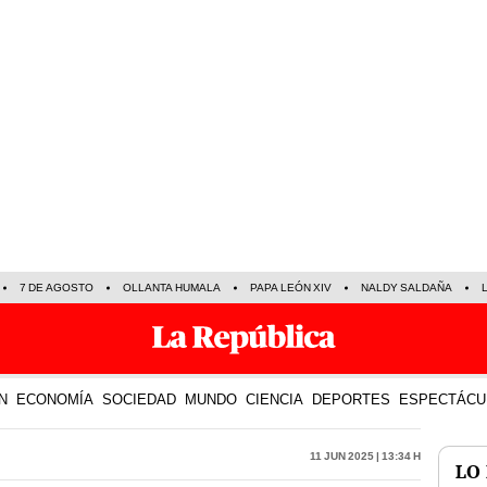
7 DE AGOSTO
OLLANTA HUMALA
PAPA LEÓN XIV
NALDY SALDAÑA
N
ECONOMÍA
SOCIEDAD
MUNDO
CIENCIA
DEPORTES
ESPECTÁCU
11 Jun 2025 | 13:34 h
LO