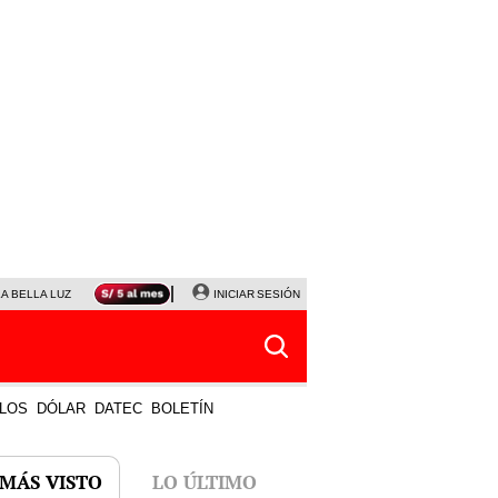
LA BELLA LUZ
MAGALY MEDINA
INICIAR SESIÓN
SINUANO RESULTADOS HOY
JANET TELLO
LOS
DÓLAR
DATEC
BOLETÍN
 MÁS VISTO
LO ÚLTIMO