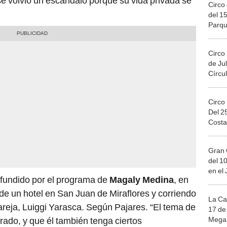
e volvió un escándalo porque su vida privada se
Circo 
del 15
Parqu
Migue
Circo
de Jul
Círcul
Circo
Del 2
Costa
Gran 
del 10
en el
difundido por el programa de
Magaly Medina
, en
 de un hotel en San Juan de Miraflores y corriendo
La Ca
areja, Luiggi Yarasca. Según Pajares. “El tema de
17 de 
Mega 
rado, y que él también tenga ciertos