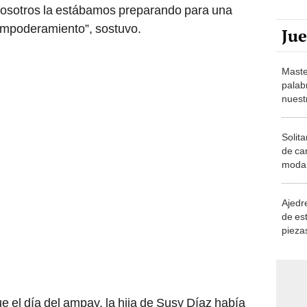
Nosotros la estábamos preparando para una
empoderamiento”, sostuvo.
Ju
Maste
palab
nuest
Solita
de ca
moda.
demue
Ajedre
de es
piezas
consi
 el día del ampay, la hija de Susy Díaz había