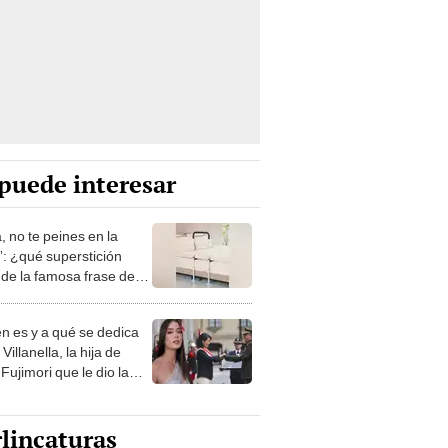
puede interesar
, no te peines en la
: ¿qué superstición
de la famosa frase de
nanitos Verdes?
n es y a qué se dedica
Villanella, la hija de
Fujimori que le dio la
 a nivel nacional?
lincaturas