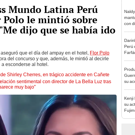
ss Mundo Latina Perú
Naldy
r Polo le mintió sobre
mantu
con d
"Me dijo que se había ido
tras 
tocam
Darin
bajo”
Perú 
Farfá
 aseguró que el día del ampay en el hotel,
Flor Polo
ora del concurso y que, además, le mintió al decirle
exfutb
 a esconderse al hotel.
Produ
de Shirley Cherres, en trágico accidente en Cañete
Guerr
lación sentimental con director de La Bella Luz tras
su ac
parece muy bajo”
adopt
Kenji
su ac
Fujim
los ev
Érika,