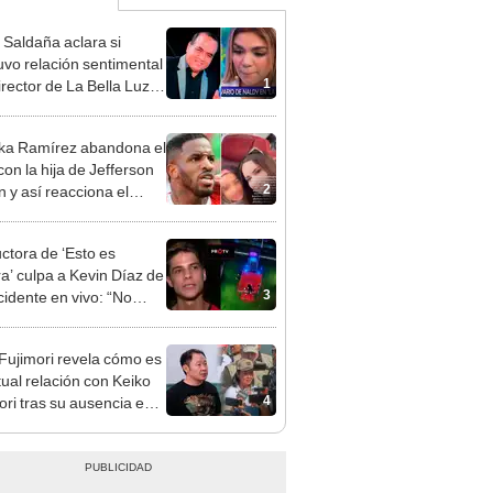
 Saldaña aclara si
vo relación sentimental
1
irector de La Bella Luz
denunciarlo por
ientos: “Me parece muy
ka Ramírez abandona el
con la hija de Jefferson
2
n y así reacciona el
olista: “A ti que…”
ctora de ‘Esto es
a’ culpa a Kevin Díaz de
3
cidente en vivo: “No
ó la postura correcta”
 Fujimori revela cómo es
tual relación con Keiko
4
ori tras su ausencia en
entos: "Mi familia es
 mi suegra..."