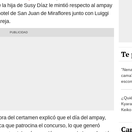
la hija de Susy Díaz le mintió respecto al ampay
otel de San Juan de Miraflores junto con Luiggi
reja.
Te 
“Nena
cama”
escon
los E
¿Quié
Kyara 
Keiko 
contra
ora del certamen explicó que el día del ampay,
a que patrocina el concurso, lo que generó
Car