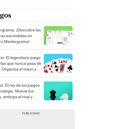
egos
rgrama: ¡Descubre las
ras escondidas en
ro Mastergrama!
rio: El legendario juego
rtas que nunca pasa de
 Organiza el mazo y
stra tu habilidad.
z: El rey de los juegos
trategia. Mueve tus
, anticipa al rival y
gue el jaque mate.