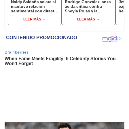
Naldy Saldaña aclara si
Rodrigo González lanza
Jeffe
mantuvo relación
ácida crítica contra
capta
sentimental con director
Sheyla Rojas y la
herm
de La Bella Luz tras
cuestiona por su
Ramí
LEER MÁS
LEER MÁS
denunciarlo por
relación con su hijo: "Te
Kanas
tocamientos: “Me
has dedicado a buscar
tien
parece muy bajo”
marido millonario"