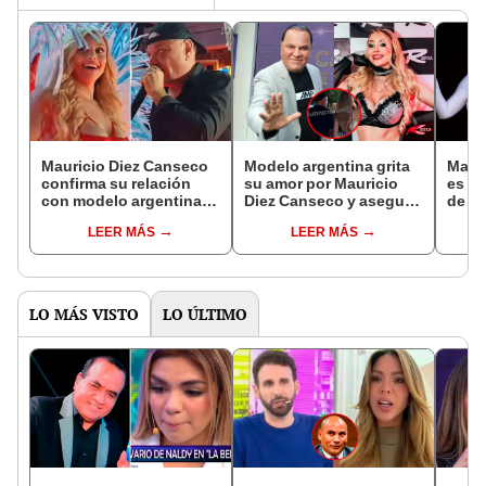
Mauricio Diez Canseco
Modelo argentina grita
Maur
confirma su relación
su amor por Mauricio
es a
con modelo argentina:
Diez Canseco y asegura
de la
"Diosito me envió a mi
que su pasado no
tras 
LEER MÁS
LEER MÁS
ángel"
importa: “Encontré al
melli
hombre perfecto”
Curb
LO MÁS VISTO
LO ÚLTIMO