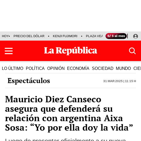
HOY
PRECIO DEL DÓLAR
KENJI FUJIMORI
PLAZA VEA
FERIADOS
KE
LO ÚLTIMO
POLÍTICA
OPINIÓN
ECONOMÍA
SOCIEDAD
MUNDO
CIE
Espectáculos
31 Mar 2025 | 11:15 h
Mauricio Diez Canseco
asegura que defenderá su
relación con argentina Aixa
Sosa: “Yo por ella doy la vida”