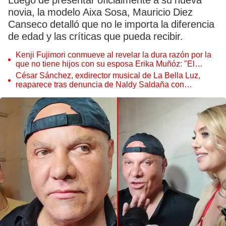
Luego de presentar oficialmente a su nueva
novia, la modelo Aixa Sosa, Mauricio Diez
Canseco detalló que no le importa la diferencia
de edad y las críticas que pueda recibir.
Kenji Fujimori conmueve al revelar la dura razón por la
que no tiene hijos con su esposa Erika Muñóz: "El
proceso judicial"
César Sánchez, exdirector musical de La Bella Luz,
reaparece tras denuncia de Naldy Saldaña con
polémico pedido