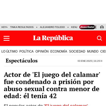
HOY
TINKA RESULTADOS
ALEJANDRO TOLEDO
KENJI FUJIMORI
PRECIO
LO ÚLTIMO
POLÍTICA
OPINIÓN
ECONOMÍA
SOCIEDAD
MUNDO
CIE
Espectáculos
03 Ene 2025 | 16:25 h
Actor de 'El juego del calamar'
fue condenado a prisión por
abuso sexual contra menor de
edad: él tenía 42