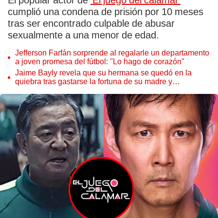
El popular actor de
'El juego del calamar'
cumplió una condena de prisión por 10 meses
tras ser encontrado culpable de abusar
sexualmente a una menor de edad.
Jefferson Farfán sorprende al regalarle un departamento
a joven promesa del fútbol: "Lo hago de corazón"
Jaime Bayly revela que su hermana se quedó en la
quiebra tras gastarse la fortuna de su madre y
denunciarla: "Pedía más"