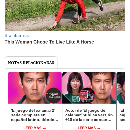
NOTAS RELACIONADAS
'El juego del calamar 2'
Actor de 'El juego del
'El j
serie completa en
calamar' publica versión
capít
español latino: dónde y
+18 de la serie coreana
serie
cómo ver ONLINE la
en Instagram y alarma a
en es
LEER MÁS
LEER MÁS
exitosa serie coreana de
usuarios: "Quedó
ONLI