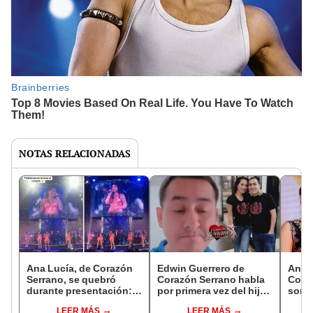
NOTAS RELACIONADAS
Ana Lucía, de Corazón
Edwin Guerrero de
Ana L
Serrano, se quebró
Corazón Serrano habla
Cora
durante presentación:
por primera vez del hijo
sorp
¿qué pasó y por qué no
que iba a tener con Ana
decis
LEER MÁS
LEER MÁS
pudo continuar el
Lucía: "Estaba
la pé