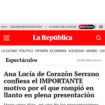
HOY
SINUANO RESULTADOS HOY
ALIANZA LIMA VS SPORT BOYS
JORGE MES
LO ÚLTIMO
POLÍTICA
OPINIÓN
ECONOMÍA
SOCIEDAD
MUNDO
CIE
Espectáculos
21 Oct 2024 | 12:11 h
Ana Lucía de Corazón Serrano
confiesa el IMPORTANTE
motivo por el que rompió en
llanto en plena presentación