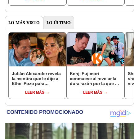
show?
emocionado"
LO MÁS VISTO
LO ÚLTIMO
Julián Alexander revela
Kenji Fujimori
Shey
la mentira que le dijo a
conmueve al revelar la
shock
Ethel Pozo para
dura razón por la que no
vivo 
conquistarla: “Si no, no
tiene hijos con su
Joaqu
LEER MÁS
LEER MÁS
hubiéramos salido”
esposa Erika Muñóz: "El
como
proceso judicial"
"No l
preg