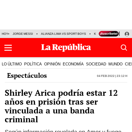
HOY
JORGE MESSI
ALIANZA LIMA VS SPORT BOYS
KENJI FUJIMORI
PRE
LO ÚLTIMO
POLÍTICA
OPINIÓN
ECONOMÍA
SOCIEDAD
MUNDO
CIE
Espectáculos
04 Feb 2022 | 23:12 h
Shirley Arica podría estar 12
años en prisión tras ser
vinculada a una banda
criminal