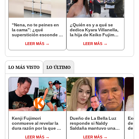
“Nena, no te peines en
¿Quién es y a qué se
la cama”: ¿qué
dedica Kyara Villanella,
superstición esconde la
la hija de Keiko Fujimori
famosa frase de los
que le dio la contra a
LEER MÁS
LEER MÁS
Enanitos Verdes?
nivel nacional?
LO MÁS VISTO
LO ÚLTIMO
Kenji Fujimori
Dueño de La Bella Luz
Exes
conmueve al revelar la
responde si Naldy
de La
dura razón por la que no
Saldaña mantuvo una
de su
tiene hijos con su
relación con el
con 
LEER MÁS
LEER MÁS
esposa Erika Muñóz: "El
exdirector musical: “No
expo