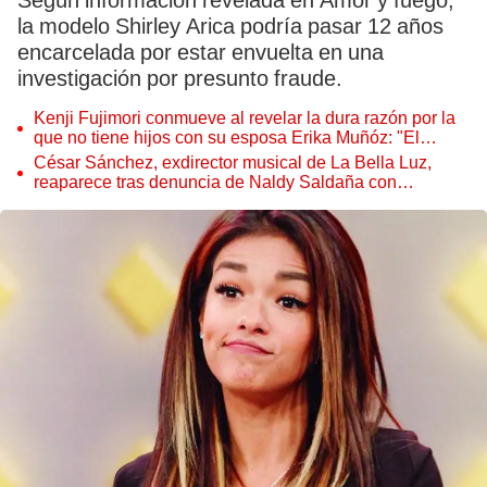
Según información revelada en Amor y fuego,
la modelo Shirley Arica podría pasar 12 años
encarcelada por estar envuelta en una
investigación por presunto fraude.
Kenji Fujimori conmueve al revelar la dura razón por la
que no tiene hijos con su esposa Erika Muñóz: "El
proceso judicial"
César Sánchez, exdirector musical de La Bella Luz,
reaparece tras denuncia de Naldy Saldaña con
polémico pedido