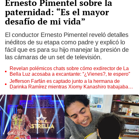
Ernesto Pimentel sobre la
paternidad: “Es el mayor
desafío de mi vida”
El conductor Ernesto Pimentel reveló detalles
inéditos de su etapa como padre y explicó lo
fácil que es para su hijo manejar la presión de
las cámaras de un set de televisión.
Revelan polémicos chats sobre cómo exdirector de La
Bella Luz acosaba a excantante: “¿Vienes?, te espero”
Jefferson Farfán es captado junto a la hermana de
Darinka Ramírez mientras Xiomy Kanashiro trabajaba:
“Él tiene sus…”