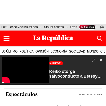
HOY
CASO MOCHASUELDOS
MIGUEL TORRES
LEY PULPÍN
PRECIO DEL
LO ÚLTIMO
POLÍTICA
OPINIÓN
ECONOMÍA
SOCIEDAD
MUNDO
CIE
EN VIVO
Keiko otorga
salvoconducto a Betssy
Chávez y renuevan
Petroperú | Sin Guion con
Rosa María Palacios
Espectáculos
24 Dic 2021 | 11:02 h