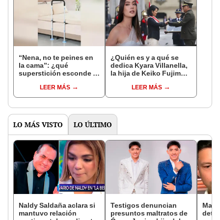
“Nena, no te peines en
¿Quién es y a qué se
la cama”: ¿qué
dedica Kyara Villanella,
superstición esconde la
la hija de Keiko Fujimori
famosa frase de los
que le dio la contra a
LEER MÁS
LEER MÁS
Enanitos Verdes?
nivel nacional?
LO MÁS VISTO
LO ÚLTIMO
Naldy Saldaña aclara si
Testigos denuncian
Mario
mantuvo relación
presuntos maltratos de
detec