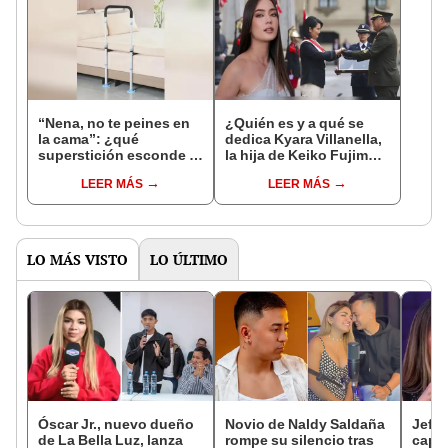
“Nena, no te peines en
¿Quién es y a qué se
la cama”: ¿qué
dedica Kyara Villanella,
superstición esconde la
la hija de Keiko Fujimori
famosa frase de los
que le dio la contra a
LEER MÁS
LEER MÁS
Enanitos Verdes?
nivel nacional?
LO MÁS VISTO
LO ÚLTIMO
Óscar Jr., nuevo dueño
Novio de Naldy Saldaña
Jeffe
de La Bella Luz, lanza
rompe su silencio tras
capta