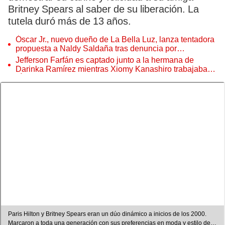
Britney Spears al saber de su liberación. La
tutela duró más de 13 años.
Óscar Jr., nuevo dueño de La Bella Luz, lanza tentadora
propuesta a Naldy Saldaña tras denuncia por
tocamientos
Jefferson Farfán es captado junto a la hermana de
Darinka Ramírez mientras Xiomy Kanashiro trabajaba:
“Él tiene sus…”
Paris Hilton y Britney Spears eran un dúo dinámico a inicios de los 2000.
Marcaron a toda una generación con sus preferencias en moda y estilo de