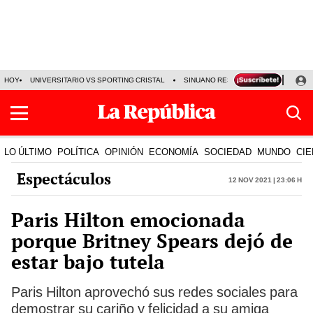
HOY
UNIVERSITARIO VS SPORTING CRISTAL
SINUANO RESULTADOS HOY
CA
LO ÚLTIMO
POLÍTICA
OPINIÓN
ECONOMÍA
SOCIEDAD
MUNDO
CIE
Espectáculos
12 Nov 2021 | 23:06 h
Paris Hilton emocionada
porque Britney Spears dejó de
estar bajo tutela
Paris Hilton aprovechó sus redes sociales para
demostrar su cariño y felicidad a su amiga