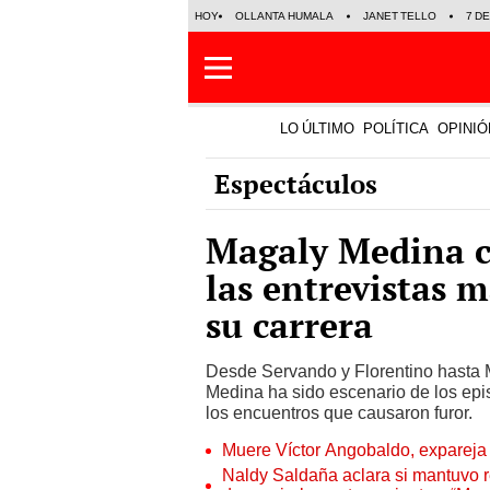
HOY
OLLANTA HUMALA
JANET TELLO
7 D
LO ÚLTIMO
POLÍTICA
OPINIÓ
Espectáculos
Magaly Medina c
las entrevistas 
su carrera
Desde Servando y Florentino hasta 
Medina ha sido escenario de los ep
los encuentros que causaron furor.
Muere Víctor Angobaldo, expareja 
Naldy Saldaña aclara si mantuvo re