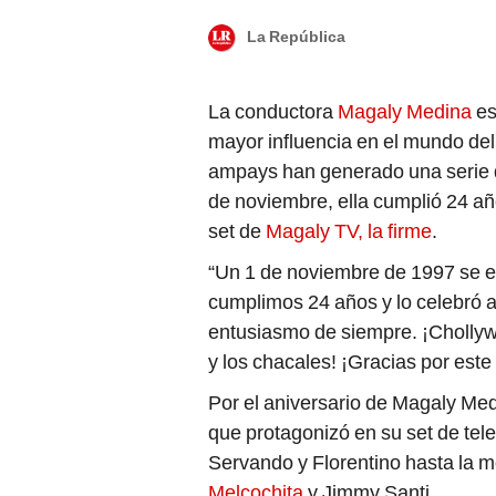
La República
La conductora
Magaly Medina
es
mayor influencia en el mundo del
ampays han generado una serie d
de noviembre, ella cumplió 24 año
set de
Magaly TV, la firme
.
“Un 1 de noviembre de 1997 se e
cumplimos 24 años y lo celebró as
entusiasmo de siempre. ¡Chollywo
y los chacales! ¡Gracias por este 
Por el aniversario de Magaly Me
que protagonizó en su set de tele
Servando y Florentino hasta la 
Melcochita
y Jimmy Santi.