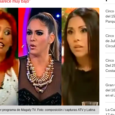
parece muy bajo”
Circo 
del 15
Parqu
Migue
Circo
de Jul
Círcul
Circo
Del 2
Costa
Gran 
del 10
en el
La Ca
er programa de Magaly TV. Foto: composición / capturas ATV y Latina
17 de 