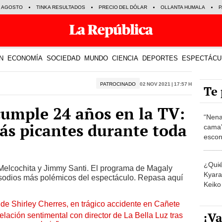
E AGOSTO
TINKA RESULTADOS
PRECIO DEL DÓLAR
OLLANTA HUMALA
P
N
ECONOMÍA
SOCIEDAD
MUNDO
CIENCIA
DEPORTES
ESPECTÁCU
PATROCINADO
02 Nov 2021 | 17:57 h
Te 
umple 24 años en la TV:
“Nena
más picantes durante toda
cama”
escon
los E
¿Quié
Melcochita y Jimmy Santi. El programa de Magaly
Kyara 
isodios más polémicos del espectáculo. Repasa aquí
Keiko 
contra
de Shirley Cherres, en trágico accidente en Cañete
¡Va
lación sentimental con director de La Bella Luz tras