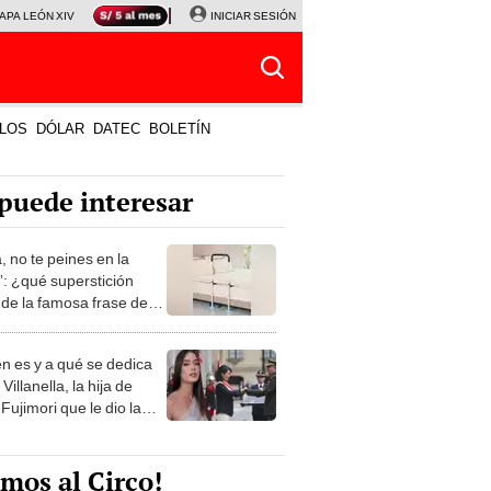
APA LEÓN XIV
NALDY SALDAÑA
INICIAR SESIÓN
LA BELLA LUZ
MAGALY MEDINA
HORÓS
LOS
DÓLAR
DATEC
BOLETÍN
puede interesar
, no te peines en la
: ¿qué superstición
de la famosa frase de
nanitos Verdes?
n es y a qué se dedica
Villanella, la hija de
Fujimori que le dio la
 a nivel nacional?
mos al Circo!