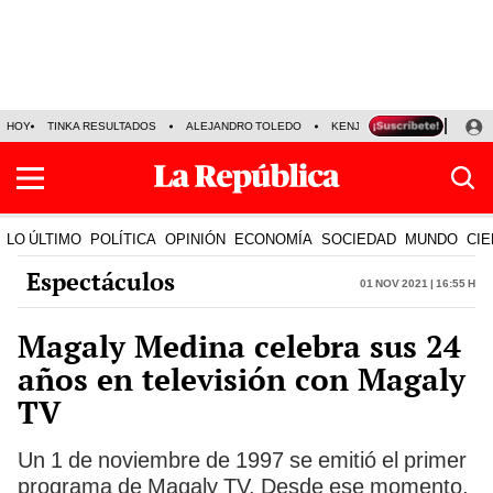
HOY
TINKA RESULTADOS
ALEJANDRO TOLEDO
KENJI FUJIMORI
PRECIO
LO ÚLTIMO
POLÍTICA
OPINIÓN
ECONOMÍA
SOCIEDAD
MUNDO
CIE
Espectáculos
01 Nov 2021 | 16:55 h
Magaly Medina celebra sus 24
años en televisión con Magaly
TV
Un 1 de noviembre de 1997 se emitió el primer
programa de Magaly TV. Desde ese momento,