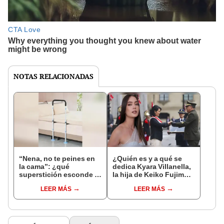
NOTAS RELACIONADAS
“Nena, no te peines en
¿Quién es y a qué se
la cama”: ¿qué
dedica Kyara Villanella,
superstición esconde la
la hija de Keiko Fujimori
famosa frase de los
que le dio la contra a
LEER MÁS
LEER MÁS
Enanitos Verdes?
nivel nacional?