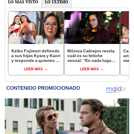
LO MÁS VISTO
LO ÚLTIMO
Keiko Fujimori defiende
Mónica Cabrejos revela
Carlo
a sus hijas Kyara y Kaori
cuál es su fetiche
anunc
y responde a quienes la
sexual: “En cada lugar
madre
llaman ‘suegra’ en vivo:
tengo que conseguirme
desp
LEER MÁS
LEER MÁS
“No pueden decirme”
uno”
conm
“Siem