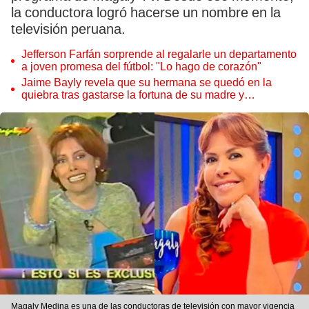
la conductora logró hacerse un nombre en la
televisión peruana.
Jefferson Farfán sorprende al regalarle un departamento
a joven promesa del fútbol: "Lo hago de corazón"
Jaime Bayly revela que su hermana se quedó en la
quiebra tras gastarse la fortuna de su madre y
denunciarla: "Pedía más"
Magaly Medina es una de las conductoras de televisión con mayor vigencia