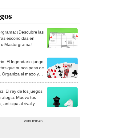
egos
rgrama: ¡Descubre las
ras escondidas en
ro Mastergrama!
rio: El legendario juego
rtas que nunca pasa de
 Organiza el mazo y
stra tu habilidad.
z: El rey de los juegos
trategia. Mueve tus
, anticipa al rival y
gue el jaque mate.