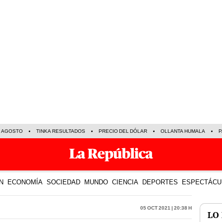
E AGOSTO
TINKA RESULTADOS
PRECIO DEL DÓLAR
OLLANTA HUMALA
P
N
ECONOMÍA
SOCIEDAD
MUNDO
CIENCIA
DEPORTES
ESPECTÁCU
05 Oct 2021 | 20:38 h
LO