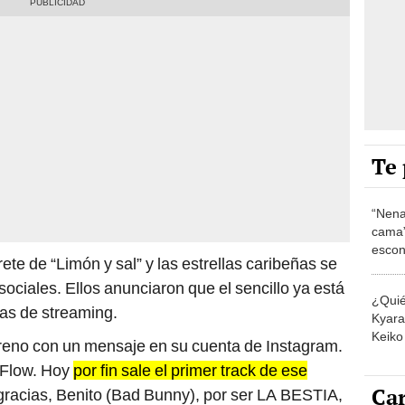
Te 
“Nena
cama”
escon
rete de “Limón y sal” y las estrellas caribeñas se
los E
sociales. Ellos anunciaron que el sencillo ya está
¿Quié
mas de streaming.
Kyara 
Keiko 
streno con un mensaje en su cuenta de Instagram.
contra
 Flow. Hoy
por fin sale el primer track de ese
Car
racias, Benito (Bad Bunny), por ser LA BESTIA,