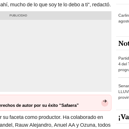
ahí, mucho de lo que soy te lo debo a ti”, redactó.
Carli
agost
No
Partid
4 del
progr
dónde
Senam
LLUV
provi
echos de autor por su éxito “Safaera”
¡Va
or su faceta como productor. Ha colaborado en
 Yandel, Rauw Alejandro, Anuel AA y Ozuna, todos