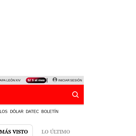
APA LEÓN XIV
NALDY SALDAÑA
INICIAR SESIÓN
LA BELLA LUZ
MAGALY MEDINA
HORÓS
LOS
DÓLAR
DATEC
BOLETÍN
 MÁS VISTO
LO ÚLTIMO