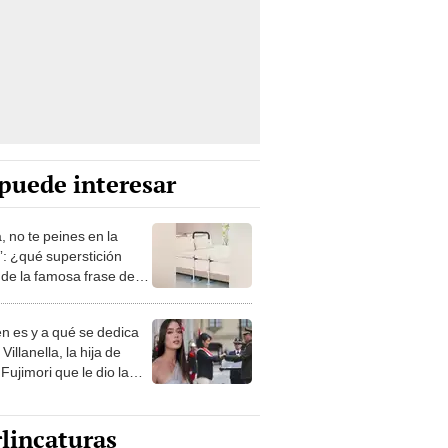
puede interesar
, no te peines en la
: ¿qué superstición
de la famosa frase de
nanitos Verdes?
n es y a qué se dedica
Villanella, la hija de
Fujimori que le dio la
 a nivel nacional?
lincaturas