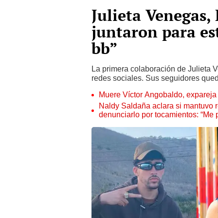
Julieta Venegas,
juntaron para es
bb”
La primera colaboración de Julieta 
redes sociales. Sus seguidores qued
Muere Víctor Angobaldo, expareja 
Naldy Saldaña aclara si mantuvo re
denunciarlo por tocamientos: “Me 