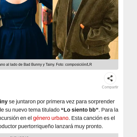
ano al lado de Bad Bunny y Tainy. Foto: composición/LR
Compartir
iny
se juntaron por primera vez para sorprender
de su nuevo tema titulado
“Lo siento bb”
. Para la
ncursión en el
género urbano
. Esta canción es el
roductor puertorriqueño lanzará muy pronto.