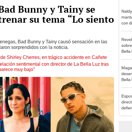
 Bad Bunny y Tainy se
Naldy
trenar su tema “Lo siento
mantu
con d
tras 
tocam
Revel
bajo”
Venegas, Bad Bunny y Tainy causó sensación en las
sobre
aron sorprendidos con la noticia.
Bella
de Shirley Cherres, en trágico accidente en Cañete
canta
“¿Vie
lación sentimental con director de La Bella Luz tras
Maga
parece muy bajo”
desen
Bella
donde
Salda
Espos
Sánc
direct
defie
confe
con N
dos a