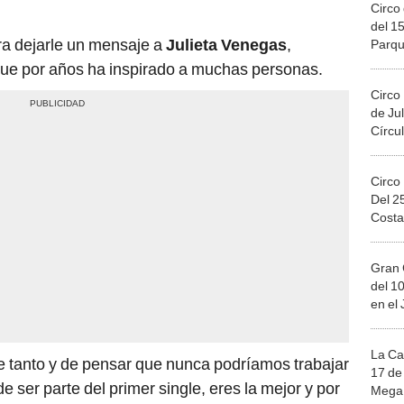
Circo 
del 15
ra dejarle un mensaje a
Julieta Venegas
,
Parqu
Migue
ue por años ha inspirado a muchas personas.
Circo
de Jul
Círcul
Circo
Del 2
Costa
Gran 
del 10
en el
La Ca
e tanto y de pensar que nunca podríamos trabajar
17 de 
e ser parte del primer single, eres la mejor y por
Mega 