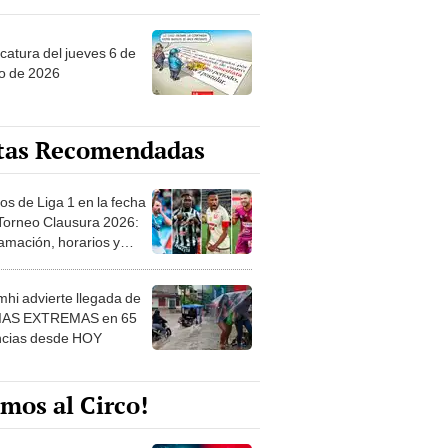
ncatura del jueves 6 de
o de 2026
tas Recomendadas
os de Liga 1 en la fecha
 Torneo Clausura 2026:
amación, horarios y
 ver
hi advierte llegada de
IAS EXTREMAS en 65
ncias desde HOY
mos al Circo!