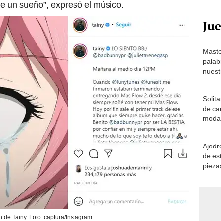
e un sueño”, expresó el músico.
Ju
Maste
palab
nuest
Solita
de ca
moda.
demue
Ajedre
de es
piezas
consi
n de Tainy. Foto: captura/Instagram