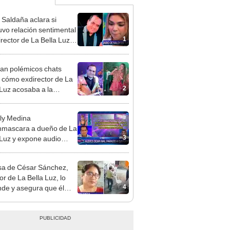
 Saldaña aclara si
vo relación sentimental
1
irector de La Bella Luz
denunciarlo por
ientos: “Me parece muy
an polémicos chats
 cómo exdirector de La
2
 Luz acosaba a la
nte Claudia Salazar:
nes?, te espero”
ly Medina
mascara a dueño de La
3
 Luz y expone audio
 le reclama a Naldy
ña por videos con César
a de César Sánchez,
hez
or de La Bella Luz, lo
4
nde y asegura que él
só relación clandestina
aldy Saldaña: "Hace
ños"