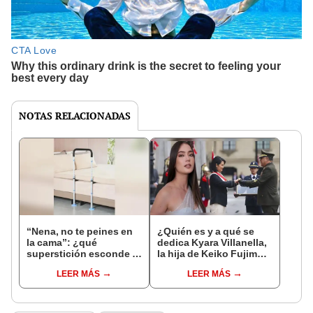
NOTAS RELACIONADAS
“Nena, no te peines en
¿Quién es y a qué se
la cama”: ¿qué
dedica Kyara Villanella,
superstición esconde la
la hija de Keiko Fujimori
famosa frase de los
que le dio la contra a
LEER MÁS
LEER MÁS
Enanitos Verdes?
nivel nacional?