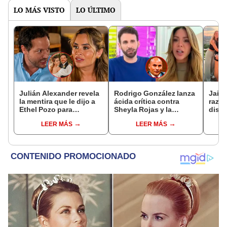
LO MÁS VISTO
LO ÚLTIMO
Julián Alexander revela
Rodrigo González lanza
Jaime
la mentira que le dijo a
ácida crítica contra
razón
Ethel Pozo para
Sheyla Rojas y la
dist
conquistarla: “Si no, no
cuestiona por su
sus h
LEER MÁS
LEER MÁS
hubiéramos salido”
relación con su hijo: "Te
del 
has dedicado a buscar
donde
marido millonario"
madr