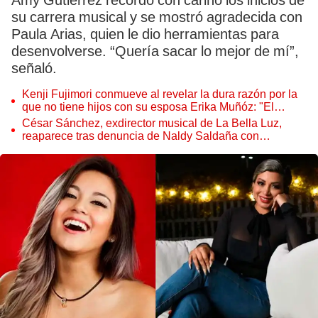
Amy Gutiérrez recordó con cariño los inicios de
su carrera musical y se mostró agradecida con
Paula Arias, quien le dio herramientas para
desenvolverse. “Quería sacar lo mejor de mí”,
señaló.
Kenji Fujimori conmueve al revelar la dura razón por la
que no tiene hijos con su esposa Erika Muñóz: "El
proceso judicial"
César Sánchez, exdirector musical de La Bella Luz,
reaparece tras denuncia de Naldy Saldaña con
polémico pedido