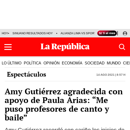
HOY
SINUANO RESULTADOS HOY
ALIANZA LIMA VS SPORT BOYS
JORGE MES
LO ÚLTIMO
POLÍTICA
OPINIÓN
ECONOMÍA
SOCIEDAD
MUNDO
CIE
Espectáculos
14 Ago 2021 | 8:57 h
Amy Gutiérrez agradecida con
apoyo de Paula Arias: “Me
puso profesores de canto y
baile”