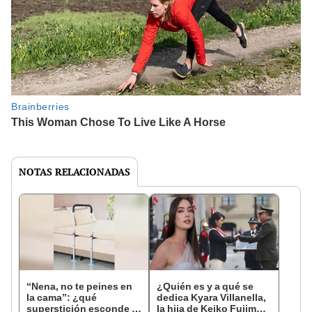
NOTAS RELACIONADAS
“Nena, no te peines en
¿Quién es y a qué se
la cama”: ¿qué
dedica Kyara Villanella,
superstición esconde la
la hija de Keiko Fujimori