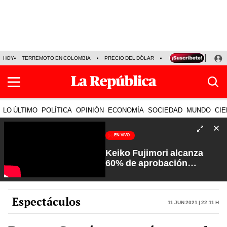
HOY
TERREMOTO EN COLOMBIA
PRECIO DEL DÓLAR
KEIKO FUJIMORI
P
LO ÚLTIMO
POLÍTICA
OPINIÓN
ECONOMÍA
SOCIEDAD
MUNDO
CIE
EN VIVO
Keiko Fujimori alcanza
60% de aprobación
ciudadana | Sin Guion con
Rosa María Palacios
Espectáculos
11 Jun 2021 | 22:11 h