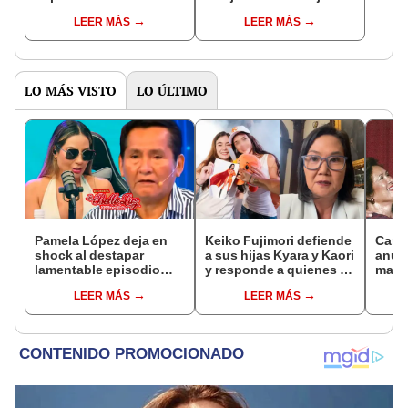
famosa frase de los
que le dio la contra a
LEER MÁS
LEER MÁS
Enanitos Verdes?
nivel nacional?
LO MÁS VISTO
LO ÚLTIMO
Pamela López deja en
Keiko Fujimori defiende
Carlo
shock al destapar
a sus hijas Kyara y Kaori
anunc
lamentable episodio
y responde a quienes la
madre
que vivió con dueños
llaman ‘suegra’ en vivo:
desp
LEER MÁS
LEER MÁS
de La Bella Luz: "Hasta
“No pueden decirme”
conm
el día de hoy ..."
“Siem