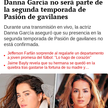
Danna García no será parte de
la segunda temporada de
Pasión de gavilanes
Durante una transmisión en vivo, la actriz
Danna García aseguró que su presencia en la
segunda temporada de Pasión de gavilanes no
está confirmada.
Jefferson Farfán sorprende al regalarle un departamento
a joven promesa del fútbol: "Lo hago de corazón"
Jaime Bayly revela que su hermana se quedó en la
quiebra tras gastarse la fortuna de su madre y
denunciarla: "Pedía más"