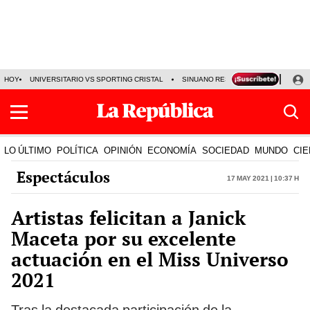
HOY
UNIVERSITARIO VS SPORTING CRISTAL
SINUANO RESULTADOS HOY
CA
LO ÚLTIMO
POLÍTICA
OPINIÓN
ECONOMÍA
SOCIEDAD
MUNDO
CIE
Espectáculos
17 May 2021 | 10:37 h
Artistas felicitan a Janick
Maceta por su excelente
actuación en el Miss Universo
2021