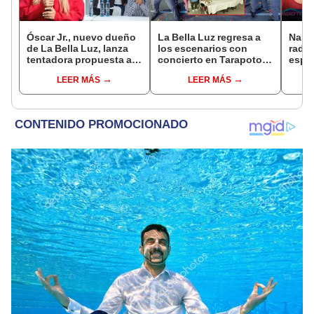
Óscar Jr., nuevo dueño
La Bella Luz regresa a
Nald
de La Bella Luz, lanza
los escenarios con
radic
tentadora propuesta a
concierto en Tarapoto
espos
Naldy Saldaña tras
tras nuevo liderazgo de
de La
LEER MÁS
LEER MÁS
denuncia por
Óscar Junior
acusa
tocamientos: “Va a
relac
haber otro tipo de ley”
basta