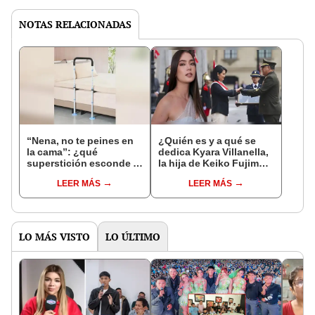
NOTAS RELACIONADAS
“Nena, no te peines en
¿Quién es y a qué se
la cama”: ¿qué
dedica Kyara Villanella,
superstición esconde la
la hija de Keiko Fujimori
famosa frase de los
que le dio la contra a
LEER MÁS
LEER MÁS
Enanitos Verdes?
nivel nacional?
LO MÁS VISTO
LO ÚLTIMO