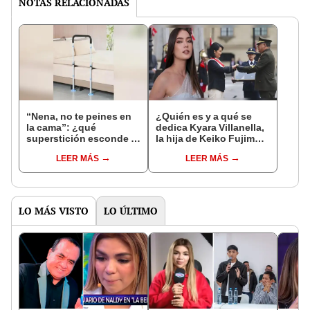
NOTAS RELACIONADAS
“Nena, no te peines en
¿Quién es y a qué se
la cama”: ¿qué
dedica Kyara Villanella,
superstición esconde la
la hija de Keiko Fujimori
famosa frase de los
que le dio la contra a
LEER MÁS
LEER MÁS
Enanitos Verdes?
nivel nacional?
LO MÁS VISTO
LO ÚLTIMO