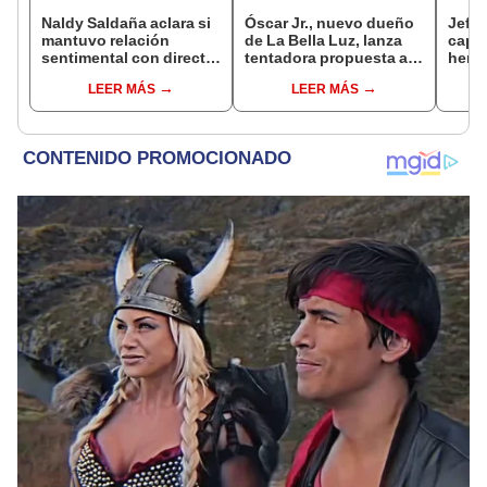
Naldy Saldaña aclara si
Óscar Jr., nuevo dueño
Jeffe
mantuvo relación
de La Bella Luz, lanza
capta
sentimental con director
tentadora propuesta a
herm
de La Bella Luz tras
Naldy Saldaña tras
Ramí
LEER MÁS
LEER MÁS
denunciarlo por
denuncia por
Kanas
tocamientos: “Me
tocamientos: “Va a
tien
parece muy bajo”
haber otro tipo de ley”