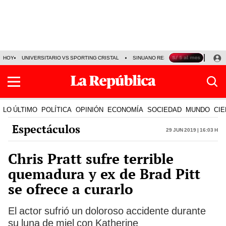
HOY
UNIVERSITARIO VS SPORTING CRISTAL
SINUANO RESULTADOS HOY
CA
LO ÚLTIMO
POLÍTICA
OPINIÓN
ECONOMÍA
SOCIEDAD
MUNDO
CIE
Espectáculos
29 Jun 2019 | 16:03 h
Chris Pratt sufre terrible
quemadura y ex de Brad Pitt
se ofrece a curarlo
El actor sufrió un doloroso accidente durante
su luna de miel con Katherine