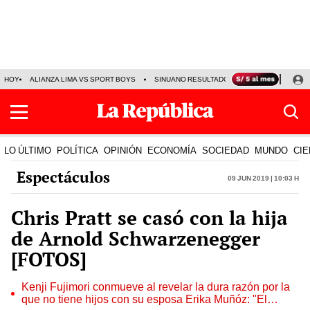
HOY
ALIANZA LIMA VS SPORT BOYS
SINUANO RESULTADOS HOY
JORGE MES
LO ÚLTIMO
POLÍTICA
OPINIÓN
ECONOMÍA
SOCIEDAD
MUNDO
CIE
Espectáculos
09 Jun 2019 | 10:03 h
Chris Pratt se casó con la hija
de Arnold Schwarzenegger
[FOTOS]
Kenji Fujimori conmueve al revelar la dura razón por la
que no tiene hijos con su esposa Erika Muñóz: "El