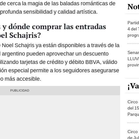
Partid
s y dónde comprar las entradas
4 del
el Schajris?
progr
dónde
 Noel Schajris ya están disponibles a través de la
Senam
el argentino pueden aprovechar un descuento
LLUV
lizando tarjetas de crédito y débito BBVA, válido
provi
ción especial permite a los seguidores asegurarse
io más accesible.
¡Va
Circo 
del 15
Parqu
Migue
Circo
de Jul
Círcul