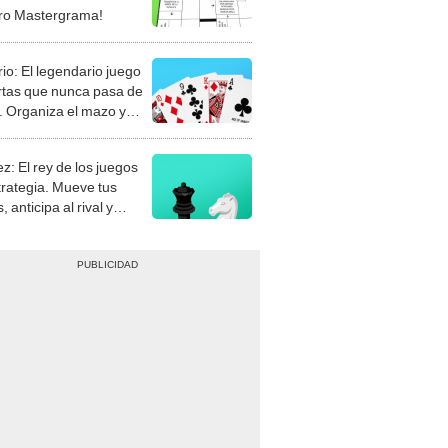
rio: El legendario juego
rtas que nunca pasa de
 Organiza el mazo y
stra tu habilidad.
z: El rey de los juegos
trategia. Mueve tus
, anticipa al rival y
gue el jaque mate.