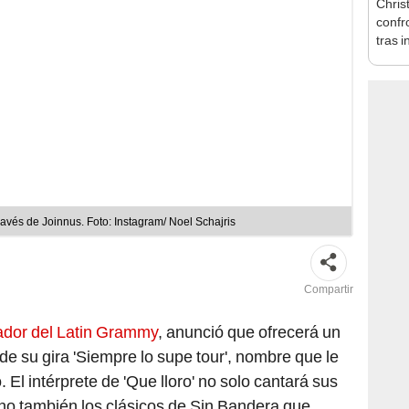
tras i
Europ
mi vi
ravés de Joinnus. Foto: Instagram/ Noel Schajris
Compartir
nador del Latin Grammy
, anunció que ofrecerá un
de su gira 'Siempre lo supe tour', nombre que le
 El intérprete de 'Que lloro' no solo cantará sus
no también los clásicos de Sin Bandera que
.