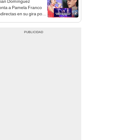
2
ndirectas en su gira por
a: “Que no opine sobre
da”