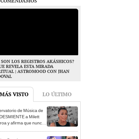
 SON LOS REGISTROS AKÁSHICOS?
UE REVELA ESTA MIRADA
RITUAL | ASTROMOOD CON JHAN
DOVAL
 MÁS VISTO
LO ÚLTIMO
rvatorio de Música de
DESMIENTE a Milett
1
roa y afirma que nunca
or sus aulas: "Ni la
cemos"
tian Domínguez
onta a Pamela Franco