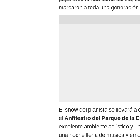
El show del pianista se llevará 
el
Anfiteatro del Parque de la 
excelente ambiente acústico y ubi
una noche llena de música y emo
para que el público peruano viva
Noel Schajris
, conocidas por su 