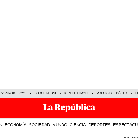
A VS SPORT BOYS
JORGE MESSI
KENJI FUJIMORI
PRECIO DEL DÓLAR
F
N
ECONOMÍA
SOCIEDAD
MUNDO
CIENCIA
DEPORTES
ESPECTÁCU
TE R
18 Jul 2024 | 16:01 h