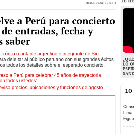
elve a Perú para concierto
 de entradas, fecha y
s saber
l icónico cantante argentino e integrante de Sin
¿QUÉ
ara deleitar al público peruano con sus grandes éxitos
LO Q
os todos los detalles sobre el esperado concierto.
ESPI
SAN
eso a Perú para celebrar 45 años de trayectoria
con todos ustedes”
visa precios, ubicaciones y funciones de agosto
LO
Conse
Lima 
Figue
pasó p
cono
Chris
confr