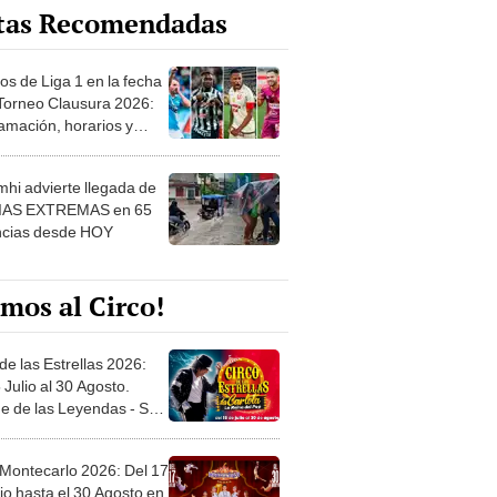
os de Liga 1 en la fecha
 Torneo Clausura 2026:
amación, horarios y
 ver
hi advierte llegada de
IAS EXTREMAS en 65
ncias desde HOY
mos al Circo!
de las Estrellas 2026:
 Julio al 30 Agosto.
e de las Leyendas - San
l
 Montecarlo 2026: Del 17
io hasta el 30 Agosto en
o Militar - Jesús María