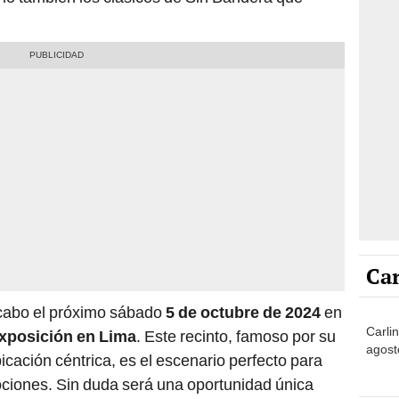
Car
a cabo el próximo sábado
5 de octubre de 2024
en
Carli
Exposición en Lima
. Este recinto, famoso por su
agost
cación céntrica, es el escenario perfecto para
ciones. Sin duda será una oportunidad única
 de cerca la magia de las baladas románticas de
No
profunda sensibilidad y calidad artística.