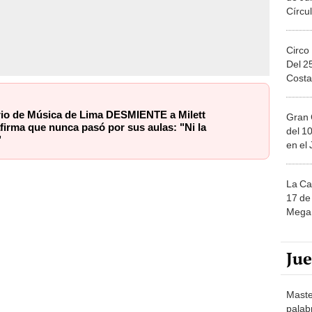
Circo
Del 2
Costa
io de Música de Lima DESMIENTE a Milett
Gran 
firma que nunca pasó por sus aulas: "Ni la
del 10
"
en el
La Ca
17 de 
Mega 
Ju
Maste
palab
nuest