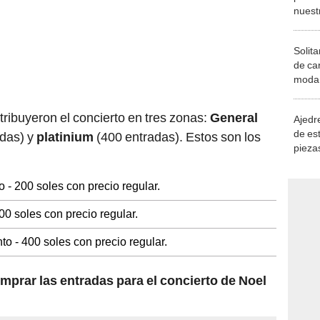
Solita
de ca
moda.
demue
tribuyeron el concierto en tres zonas:
General
Ajedre
de es
adas) y
platinium
(400 entradas). Estos son los
piezas
consi
 - 200 soles con precio regular.
00 soles con precio regular.
to - 400 soles con precio regular.
rar las entradas para el concierto de Noel