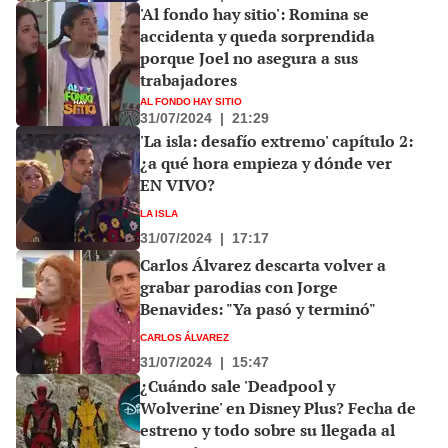
'Al fondo hay sitio': Romina se
accidenta y queda sorprendida
porque Joel no asegura a sus
trabajadores
AL FONDO HAY SITIO
31/07/2024
|
21:29
'La isla: desafío extremo' capítulo 2:
¿a qué hora empieza y dónde ver
EN VIVO?
LA ISLA
31/07/2024
|
17:17
Carlos Álvarez descarta volver a
grabar parodias con Jorge
Benavides: "Ya pasó y terminó"
CARLOS ÁLVAREZ
31/07/2024
|
15:47
¿Cuándo sale 'Deadpool y
Wolverine' en Disney Plus? Fecha de
estreno y todo sobre su llegada al