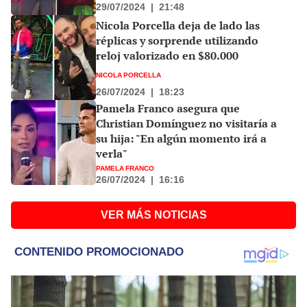
29/07/2024
|
21:48
Nicola Porcella deja de lado las
réplicas y sorprende utilizando
reloj valorizado en $80.000
NICOLA PORCELLA
26/07/2024
|
18:23
Pamela Franco asegura que
Christian Domínguez no visitaría a
su hija: "En algún momento irá a
verla"
PAMELA FRANCO
26/07/2024
|
16:16
VER MÁS NOTICIAS