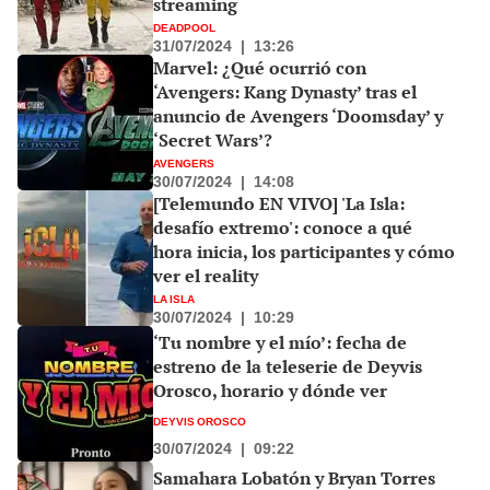
streaming
DEADPOOL
31/07/2024
|
13:26
Marvel: ¿Qué ocurrió con
‘Avengers: Kang Dynasty’ tras el
anuncio de Avengers ‘Doomsday’ y
‘Secret Wars’?
AVENGERS
30/07/2024
|
14:08
[Telemundo EN VIVO] 'La Isla:
desafío extremo': conoce a qué
hora inicia, los participantes y cómo
ver el reality
LA ISLA
30/07/2024
|
10:29
‘Tu nombre y el mío’: fecha de
estreno de la teleserie de Deyvis
Orosco, horario y dónde ver
DEYVIS OROSCO
30/07/2024
|
09:22
Samahara Lobatón y Bryan Torres