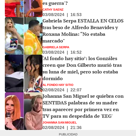
es guerra'?
CATHY SAENZ
03/08/2024
|
16:53
Gabriela Serpa ESTALLA EN CELOS
tras beso de Alfredo Benavides y
Roxana Molina: “No estaba
marcado"
GABRIELA SERPA
03/08/2024
|
16:52
‘Al fondo hay sitio’: los Gonzáles
creen que Don Gilberto murió tras
su luna de miel, pero solo estaba
dormido
AL FONDO HAY SITIO
02/08/2024
|
22:07
Johanna San Miguel se quiebra con
SENTIDAS palabras de su madre
tras aparecer por primera vez en
TV para su despedida de 'EEG'
JOHANNA SAN MIGUEL
02/08/2024
|
21:36