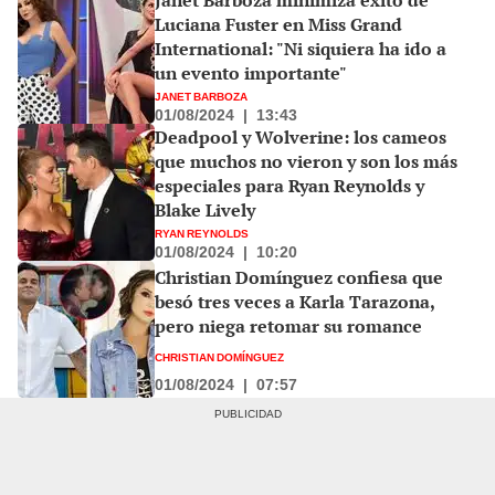
Luciana Fuster en Miss Grand
International: "Ni siquiera ha ido a
un evento importante"
JANET BARBOZA
01/08/2024
|
13:43
Deadpool y Wolverine: los cameos
que muchos no vieron y son los más
especiales para Ryan Reynolds y
Blake Lively
RYAN REYNOLDS
01/08/2024
|
10:20
Christian Domínguez confiesa que
besó tres veces a Karla Tarazona,
pero niega retomar su romance
CHRISTIAN DOMÍNGUEZ
01/08/2024
|
07:57