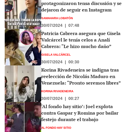
protagonizaron tensa discusión y se
dejaron de seguir en Instagram
SAMAHARA LOBATÓN
30/07/2024
|
07:48
Patricia Cabrera asegura que Gisela
Valcárcel le tenía celos a Analí
Cabrera: “Le hizo mucho daño”
GISELA VALCÁRCEL
30/07/2024
|
00:30
Korina Rivadeneira se indigna tras
reelección de Nicolás Maduro en
Venezuela: “Pronto seremos libres”
KORINA RIVADENEIRA
30/07/2024
|
00:27
‘Al fondo hay sitio’: Joel explota
contra Gaspar y Romina por bailar
festejo durante el trabajo
AL FONDO HAY SITIO