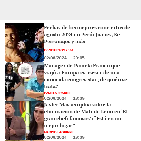
Fechas de los mejores conciertos de
agosto 2024 en Perú: Juanes, Ke
Personajes y más
CONCIERTOS 2024
02/08/2024
|
20:05
Manager de Pamela Franco que
viajó a Europa es asesor de una
conocida congresista: ¿de quién se
trata?
PAMELA FRANCO
02/08/2024
|
18:39
Javier Masías opina sobre la
eliminación de Matilde León en ‘El
gran chef: famosos’: “Está en un
mejor lugar”
MARISOL AGUIRRE
02/08/2024
|
16:39