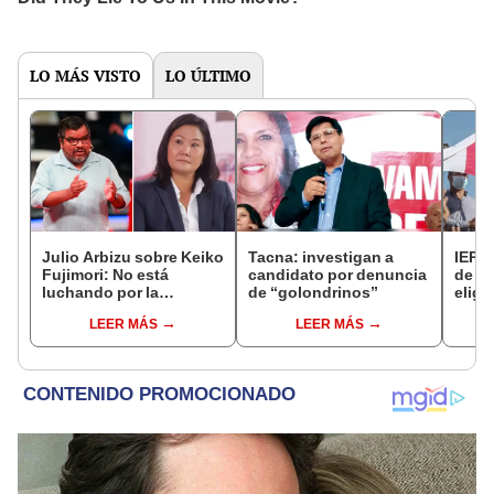
LO MÁS VISTO
LO ÚLTIMO
Julio Arbizu sobre Keiko
Tacna: investigan a
IEP: 
Fujimori: No está
candidato por denuncia
de Pe
luchando por la
de “golondrinos”
eligi
presidencia, sino por su
camb
LEER MÁS
LEER MÁS
libertad