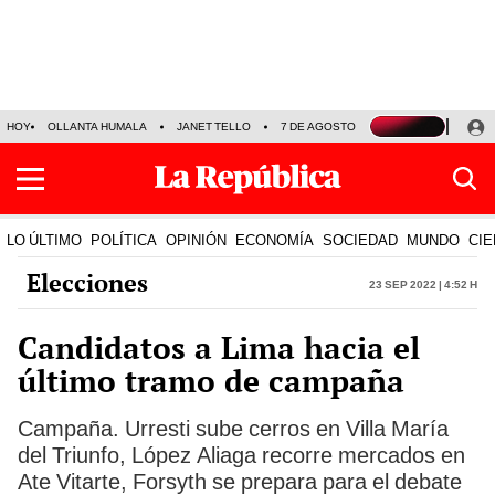
HOY
OLLANTA HUMALA
JANET TELLO
7 DE AGOSTO
TINKA RESULTADOS
LO ÚLTIMO
POLÍTICA
OPINIÓN
ECONOMÍA
SOCIEDAD
MUNDO
CIE
Elecciones
23 Sep 2022 | 4:52 h
Candidatos a Lima hacia el
último tramo de campaña
Campaña. Urresti sube cerros en Villa María
del Triunfo, López Aliaga recorre mercados en
Ate Vitarte, Forsyth se prepara para el debate