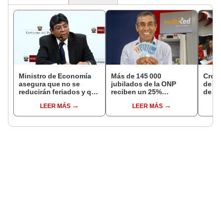
Ministro de Economía
Más de 145 000
Cron
asegura que no se
jubilados de la ONP
de s
reducirán feriados y que
reciben un 25%
de ag
sueldo mínimo se
adicional en su pensión
Banco
LEER MÁS
LEER MÁS
aumentará en dos
en agosto
conoc
etapas
depó