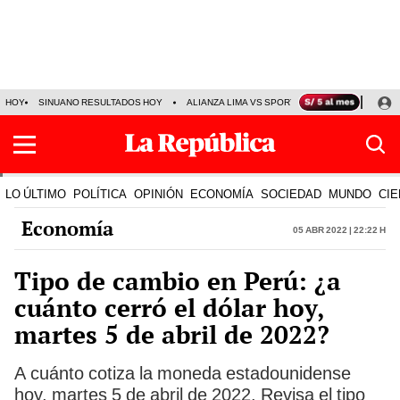
HOY
SINUANO RESULTADOS HOY
ALIANZA LIMA VS SPORT BOYS
JORGE MES
LO ÚLTIMO
POLÍTICA
OPINIÓN
ECONOMÍA
SOCIEDAD
MUNDO
CIE
Economía
05 Abr 2022 | 22:22 h
Tipo de cambio en Perú: ¿a
cuánto cerró el dólar hoy,
martes 5 de abril de 2022?
A cuánto cotiza la moneda estadounidense
hoy, martes 5 de abril de 2022. Revisa el tipo