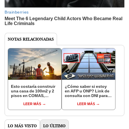
NOTAS RELACIONADAS
Esto costaría construir
¿Cómo saber si estoy
una casa de 100m2 y 2
en AFP u ONP? Link de
pisos en COMAS,
consulta con DNI para
CARABAYLLO y otros
ver en qué fondo de
LEER MÁS
LEER MÁS
distritos de LIMA
pensiones estás
NORTE
LO MÁS VISTO
LO ÚLTIMO