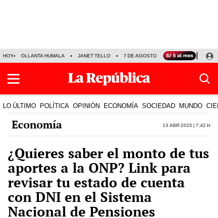
HOY
OLLANTA HUMALA
JANET TELLO
7 DE AGOSTO
TINKA RESULTADOS
LO ÚLTIMO
POLÍTICA
OPINIÓN
ECONOMÍA
SOCIEDAD
MUNDO
CIE
Economía
13 Abr 2025 | 7:42 h
¿Quieres saber el monto de tus
aportes a la ONP? Link para
revisar tu estado de cuenta
con DNI en el Sistema
Nacional de Pensiones