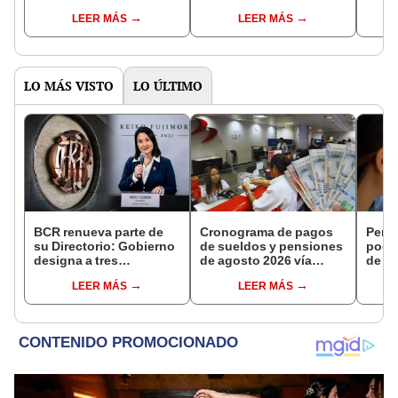
pensionistas del
de Ley, pero debate
cump
LEER MÁS
LEER MÁS
Decreto Ley 19990 en
sobre liberación de AFP
de e
abril
no avanza
LO MÁS VISTO
LO ÚLTIMO
BCR renueva parte de
Cronograma de pagos
Perso
su Directorio: Gobierno
de sueldos y pensiones
podr
designa a tres
de agosto 2026 vía
de ha
representantes del
Banco de la Nación:
compr
LEER MÁS
LEER MÁS
Ejecutivo
conoce las fechas de
nuev
depósito