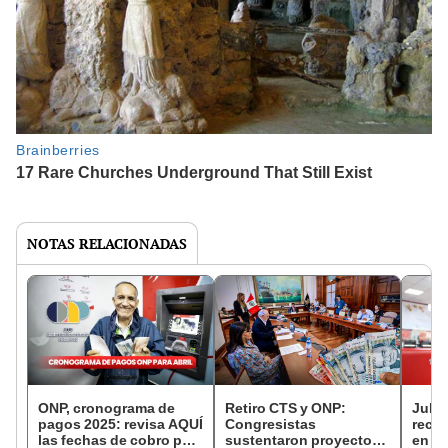
NOTAS RELACIONADAS
ONP, cronograma de
Retiro CTS y ONP:
Jubil
pagos 2025: revisa AQUÍ
Congresistas
recib
las fechas de cobro para
sustentaron proyectos
en su