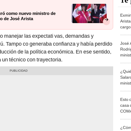
Te 
uró como nuevo ministro de
Exmin
o de José Arista
Arist
cargo
inmobi
do manejar las expectati vas, demandas y
erú. Tampo co generaba confianza y había perdido
José 
Rodri
ducción de la política económica. En ese sentido,
minis
 un técnico con trayectoria.
Finan
José 
¿Quié
Salar
minis
Finan
José 
Esto 
casa 
COMA
otros 
NOR
¿Cómo