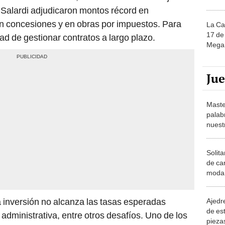
 Salardi adjudicaron montos récord en
en concesiones y en obras por impuestos. Para
La Ca
17 de 
dad de gestionar contratos a largo plazo.
Mega 
Ju
Maste
palab
nuest
Solita
de ca
moda.
demue
a inversión no alcanza las tasas esperadas
Ajedre
de es
n administrativa, entre otros desafíos. Uno de los
piezas