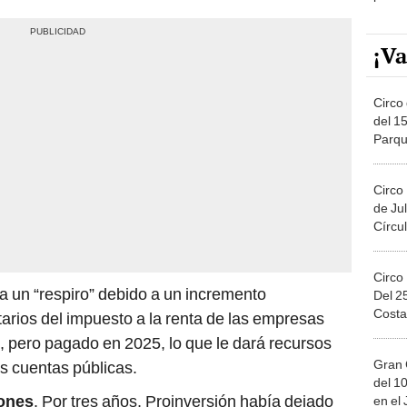
¡Va
Circo 
del 15
Parqu
Migue
Circo
de Jul
Círcul
Circo
a un “respiro” debido a un incremento
Del 2
Costa
tarios del impuesto a la renta de las empresas
 pero pagado en 2025, lo que le dará recursos
Gran 
as cuentas públicas.
del 10
iones
. Por tres años, Proinversión había dejado
en el