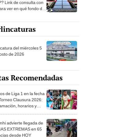
? Link de consulta con
ara ver en qué fondo de
ones estás
lincaturas
ncatura del miércoles 5
osto de 2026
tas Recomendadas
os de Liga 1 en la fecha
 Torneo Clausura 2026:
amación, horarios y
 ver
hi advierte llegada de
IAS EXTREMAS en 65
ncias desde HOY