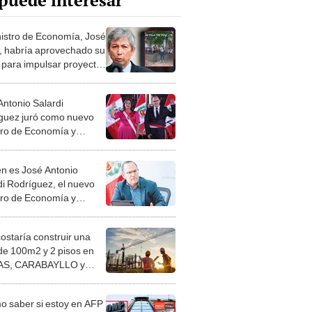
puede interesar
istro de Economía, José
a, habría aprovechado su
 para impulsar proyecto
liario en Pucallpa
Antonio Salardi
guez juró como nuevo
tro de Economía y
zas en reemplazo de
Arista
n es José Antonio
di Rodríguez, el nuevo
tro de Economía y
zas que reemplaza a
Arista?
costaría construir una
de 100m2 y 2 pisos en
S, CARABAYLLO y
distritos de LIMA
TE
 saber si estoy en AFP