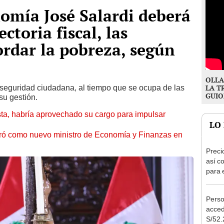
omía José Salardi deberá
ctoria fiscal, las
ordar la pobreza, según
OLLA
nseguridad ciudadana, al tiempo que se ocupa de las
LA T
GUIO
su gestión.
ta, habría aprovechado su cargo para impulsar
LO
uró como nuevo ministro de Economía y Finanzas en
Preci
así co
para 
Perso
acced
S/52.