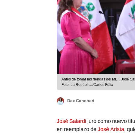
Antes de tomar las riendas del MEF, José Salardi se desempeñaba como presidente ejecutivo de Proinversión.
Foto: La República/Carlos Félix
Dax Canchari
José Salardi
juró como nuevo titu
en reemplazo de
José Arista
, qu