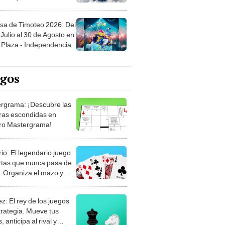
sa de Timoteo 2026: Del
Julio al 30 de Agosto en
Plaza - Independencia
egos
rgrama: ¡Descubre las
ras escondidas en
ro Mastergrama!
rio: El legendario juego
rtas que nunca pasa de
 Organiza el mazo y
stra tu habilidad.
z: El rey de los juegos
trategia. Mueve tus
, anticipa al rival y