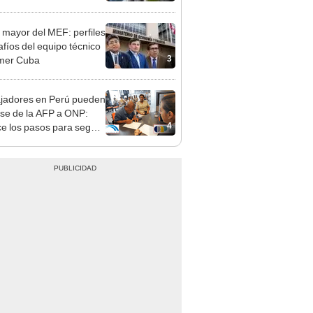
nda tras nuevo
mento
 mayor del MEF: perfiles
afíos del equipo técnico
3
mer Cuba
jadores en Perú pueden
se de la AFP a ONP:
4
e los pasos para seguir
ando en el sistema de
ones este 2025