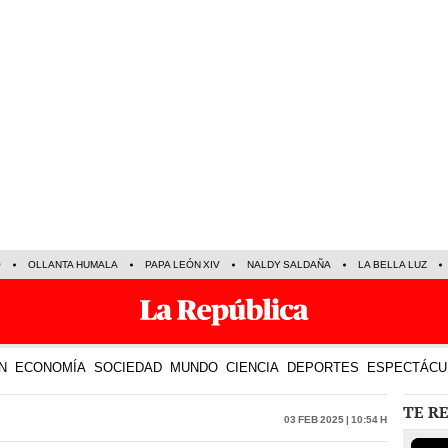
O
OLLANTA HUMALA
PAPA LEÓN XIV
NALDY SALDAÑA
LA BELLA LUZ
N
ECONOMÍA
SOCIEDAD
MUNDO
CIENCIA
DEPORTES
ESPECTÁCU
TE R
03 Feb 2025 | 10:54 h