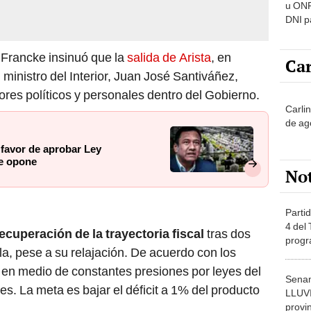
u ONP
DNI p
pensi
o Francke insinuó que la
salida de Arista
, en
Car
ministro del Interior, Juan José Santiváñez,
ores políticos y personales dentro del Gobierno.
Carli
de ag
 favor de aprobar Ley
se opone
No
Partid
4 del
ecuperación de la trayectoria fiscal
tras dos
progr
la, pese a su relajación. De acuerdo con los
dónde
o en medio de constantes presiones por leyes del
Senam
s. La meta es bajar el déficit a 1% del producto
LLUV
provi