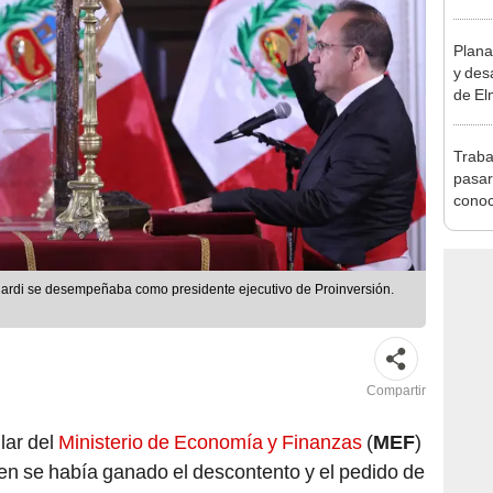
vivie
regla
Plana
y des
de El
Traba
pasar
conoc
aport
pensi
Compartir
lar del
Ministerio de Economía y Finanzas
(
MEF
)
ien se había ganado el descontento y el pedido de