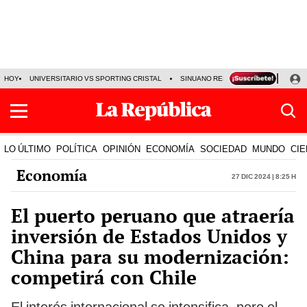
HOY
UNIVERSITARIO VS SPORTING CRISTAL
SINUANO RESULTADOS HOY
CA
LO ÚLTIMO
POLÍTICA
OPINIÓN
ECONOMÍA
SOCIEDAD
MUNDO
CIE
Economía
27 Dic 2024 | 8:25 h
El puerto peruano que atraería
inversión de Estados Unidos y
China para su modernización:
competirá con Chile