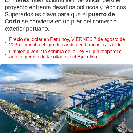
El interés internacional se intensifica, pero el
proyecto enfrenta desafíos políticos y técnicos.
Superarlos es clave para que el
puerto de
Corío
se convierta en un pilar del comercio
exterior peruano.
Precio del dólar en Perú hoy, VIERNES 7 de agosto de
2026: consulta el tipo de cambio en bancos, casas de
cambio y plataformas digitales
Empleo juvenil: la sombra de la Ley Pulpín reaparece
ante el pedido de facultades del Ejecutivo