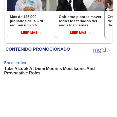
Más de 145 000
Gobierno plantea mover
Cron
jubilados de la ONP
todos los feriados del
de s
reciben un 25%
año a los viernes,
de ag
adicional en su pensión
excepto 28 de julio,
Banco
LEER MÁS
LEER MÁS
en agosto
Navidad y Año Nuevo
conoc
depó