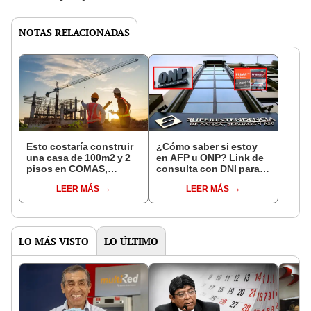
NOTAS RELACIONADAS
Esto costaría construir
¿Cómo saber si estoy
una casa de 100m2 y 2
en AFP u ONP? Link de
pisos en COMAS,
consulta con DNI para
CARABAYLLO y otros
ver en qué fondo de
LEER MÁS
LEER MÁS
distritos de LIMA
pensiones estás
NORTE
LO MÁS VISTO
LO ÚLTIMO