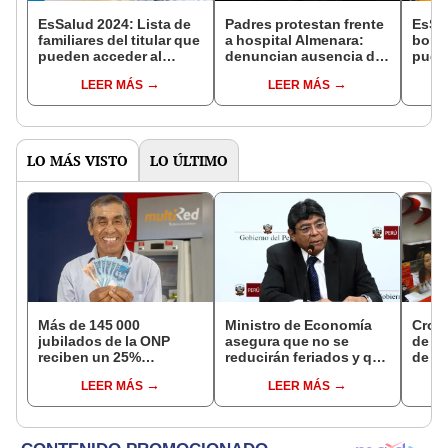
EsSalud 2024: Lista de
Padres protestan frente
EsSa
familiares del titular que
a hospital Almenara:
bono
pueden acceder al
denuncian ausencia de
puede
seguro
pediatra oncológico
2024:
LEER MÁS
LEER MÁS
requi
LO MÁS VISTO
LO ÚLTIMO
Más de 145 000
Ministro de Economía
Cron
jubilados de la ONP
asegura que no se
de s
reciben un 25%
reducirán feriados y que
de ag
adicional en su pensión
sueldo mínimo se
Banco
LEER MÁS
LEER MÁS
en agosto
aumentará en dos
conoc
etapas
depó