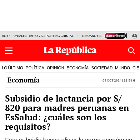
HOY
UNIVERSITARIO VS SPORTING CRISTAL
SINUANO RESULTADOS HOY
CA
LO ÚLTIMO
POLÍTICA
OPINIÓN
ECONOMÍA
SOCIEDAD
MUNDO
CIE
Economía
04 Oct 2024 | 16:59 h
Subsidio de lactancia por S/
820 para madres peruanas en
EsSalud: ¿cuáles son los
requisitos?