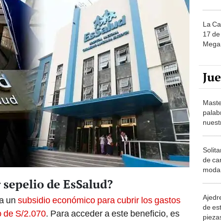
La Ca
17 de 
Mega 
Ju
Maste
palab
nuest
Solita
de ca
moda.
demue
r sepelio de EsSalud?
Ajedre
da un
subsidio económico para cubrir los gastos
de es
o de S/2.070
. Para acceder a este beneficio, es
piezas