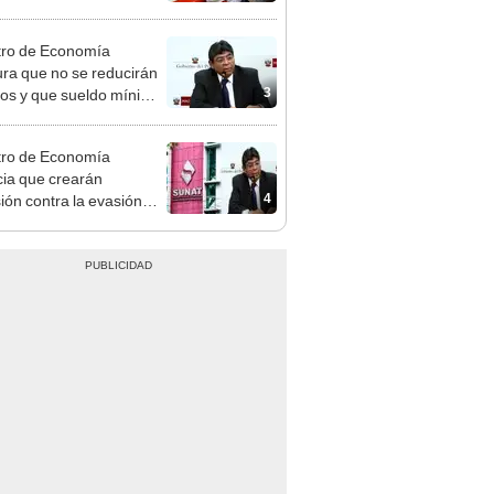
n: conoce las fechas de
ito
tro de Economía
ra que no se reducirán
3
dos y que sueldo mínimo
mentará en dos etapas
tro de Economía
ia que crearán
4
ión contra la evasión
aria