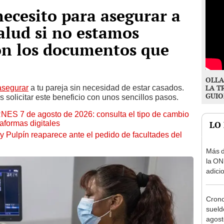
necesito para asegurar a
alud si no estamos
on los documentos que
OLLA
asegurar
a tu pareja sin necesidad de estar casados.
LA T
GUIO
 solicitar este beneficio con unos sencillos pasos.
RNES 7 de agosto de 2026: consulta el tipo de cambio
aformas digitales
LO
y Pulpín reaparece ante el pedido de facultades del
Más d
la ON
adici
agost
Cron
sueld
agost