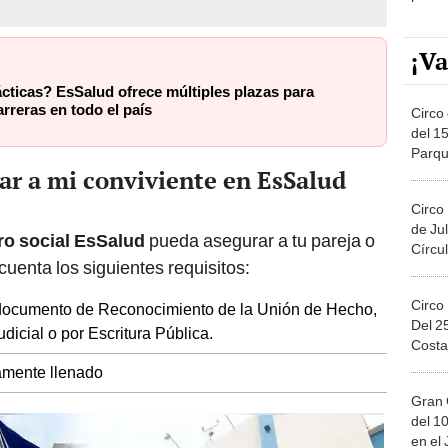
¡Va
cticas? EsSalud ofrece múltiples plazas para
arreras en todo el país
Circo 
del 15
Parqu
ar a mi conviviente en EsSalud
Migue
Circo
de Jul
o social EsSalud
pueda asegurar a tu pareja o
Círcul
cuenta los siguientes requisitos:
Circo
 documento de Reconocimiento de la Unión de Hecho,
Del 2
dicial o por Escritura Pública.
Costa
mente llenado
Gran 
del 10
en el