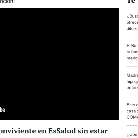
Te 
ención!
¿Busc
ofrec
difere
país
El Ba
tu fam
menos
fallec
requi
Madre
hija 
enfer
hospi
Esto 
casa 
COMA
otros 
nviviente en EsSalud sin estar
NOR
¿Cómo