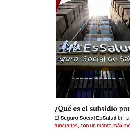
¿Qué es el subsidio po
El
Seguro Social EsSalud
brin
funerarios, con un monto máxim