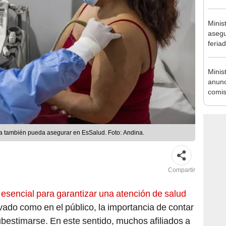
Nació
depós
Minis
asegu
feria
se au
Minis
anunc
comis
tribut
eja también pueda asegurar en EsSalud. Foto: Andina.
Compartir
a
esencial para garantizar una atención de salud
ivado como en el público, la importancia de contar
bestimarse. En este sentido, muchos afiliados a