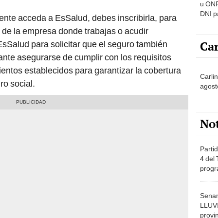
u ONP
DNI p
iente acceda a EsSalud, debes inscribirla, para
pensi
s de la empresa donde trabajas o acudir
Car
EsSalud para solicitar que el seguro también
ante asegurarse de cumplir con los requisitos
ientos establecidos para garantizar la cobertura
Carli
ro social.
agost
No
Partid
4 del
progr
dónde
Senam
LLUV
provi