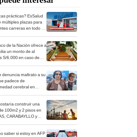
puede interesar
as prácticas? EsSalud
e múltiples plazas para
ntes carreras en todo el
nco de la Nación ofrece a
ilia un monto de al
 S/6.000 en caso de
imiento: conoce los
sitos del seguro
 denuncia maltrato a su
que padece de
medad cerebral en
tal de Essalud
costaría construir una
de 100m2 y 2 pisos en
S, CARABAYLLO y
distritos de LIMA
TE
 saber si estoy en AFP