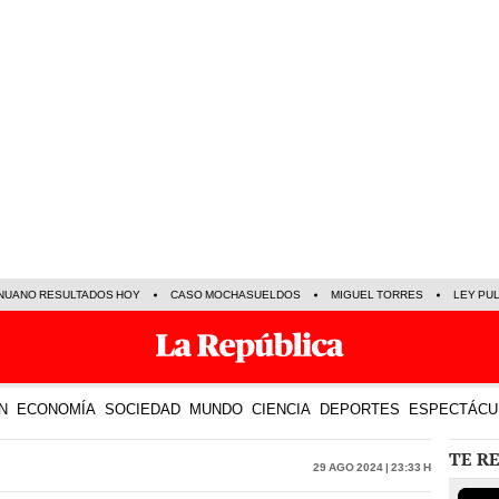
NUANO RESULTADOS HOY
CASO MOCHASUELDOS
MIGUEL TORRES
LEY PU
N
ECONOMÍA
SOCIEDAD
MUNDO
CIENCIA
DEPORTES
ESPECTÁCU
TE R
29 Ago 2024 | 23:33 h