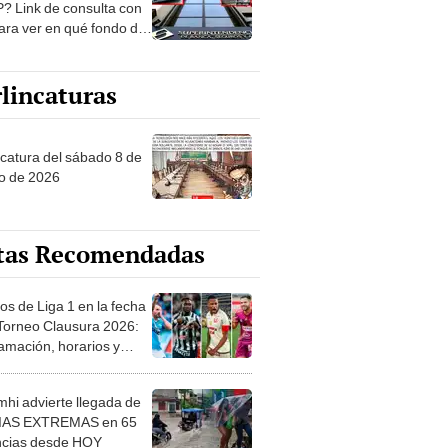
? Link de consulta con
ara ver en qué fondo de
ones estás
lincaturas
ncatura del sábado 8 de
o de 2026
tas Recomendadas
os de Liga 1 en la fecha
 Torneo Clausura 2026:
amación, horarios y
 ver
hi advierte llegada de
IAS EXTREMAS en 65
ncias desde HOY