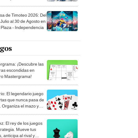
sa de Timoteo 2026: Del
Julio al 30 de Agosto en
Plaza - Independencia
egos
rgrama: ¡Descubre las
ras escondidas en
ro Mastergrama!
rio: El legendario juego
rtas que nunca pasa de
 Organiza el mazo y
stra tu habilidad.
z: El rey de los juegos
trategia. Mueve tus
, anticipa al rival y